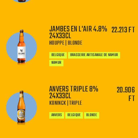
JAMBES EN L'AIR 4.8%
22.213 FT
24X33CL
−
+
HOUPPE | BLONDE
BELGIQUE
BRASSERIE ARTISANALE DE NAMUR
NAMUR
ANVERS TRIPLE 8%
20.906
24X33CL
FT
KONINCK | TRIPLE
−
+
ANVERS
BELGIQUE
BLONDE