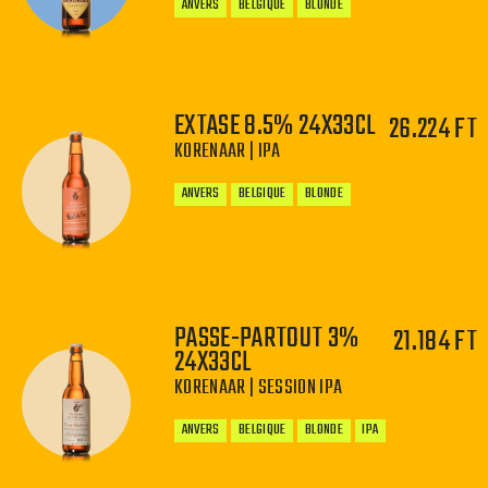
ANVERS
BELGIQUE
BLONDE
EXTASE 8.5% 24X33CL
26.224 FT
KORENAAR | IPA
−
+
ANVERS
BELGIQUE
BLONDE
PASSE-PARTOUT 3%
21.184 FT
−
+
24X33CL
KORENAAR | SESSION IPA
ANVERS
BELGIQUE
BLONDE
IPA