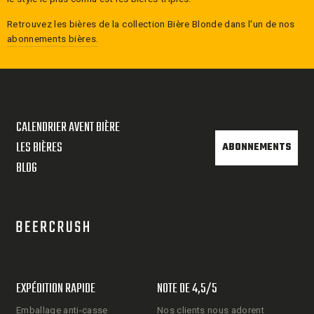
Retrouvez les bières de la collection
Bière Blonde
dans l'un de nos
abonnements bières.
CALENDRIER AVENT BIÈRE
LES BIÈRES
ABONNEMENTS
BLOG
EXPÉDITION RAPIDE
NOTE DE 4,5/5
Emballage anti-casse
Nos clients nous adorent