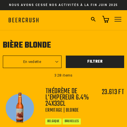
Passer
NOUS AVONS CESSÉ NOS ACTIVITÉS À LA FIN JUIN 2025
au
contenu
RECHERCHER
NA
BIÈRE BLONDE
APPLIQUER
FILTRER
328 items
THÉORÈME DE
23.613 FT
L'EMPEREUR 6.4%
24X33CL
ERMITAGE | BLONDE
BELGIQUE
BRUXELLES