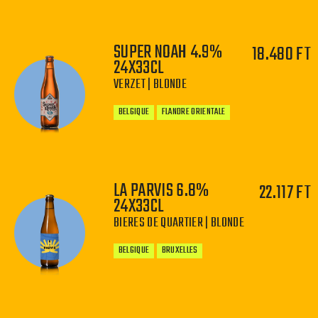
SUPER NOAH 4.9%
18.480 FT
24X33CL
VERZET | BLONDE
−
+
BELGIQUE
FLANDRE ORIENTALE
LA PARVIS 6.8%
22.117 FT
24X33CL
−
+
BIERES DE QUARTIER | BLONDE
BELGIQUE
BRUXELLES