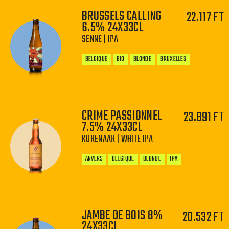
BRUSSELS CALLING
22.117 FT
−
+
6.5% 24X33CL
SENNE | IPA
BELGIQUE
BIO
BLONDE
BRUXELLES
CRIME PASSIONNEL
23.891 FT
7.5% 24X33CL
−
+
KORENAAR | WHITE IPA
ANVERS
BELGIQUE
BLONDE
IPA
JAMBE DE BOIS 8%
20.532 FT
24X33CL
−
+