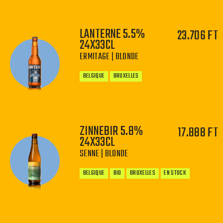
LANTERNE 5.5%
23.706 FT
24X33CL
ERMITAGE | BLONDE
−
+
BELGIQUE
BRUXELLES
ZINNEBIR 5.8%
17.888 FT
24X33CL
−
+
SENNE | BLONDE
BELGIQUE
BIO
BRUXELLES
EN STOCK