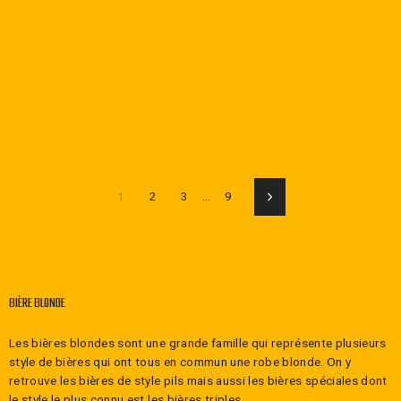
−
+
1
2
3
…
9
Suivant
BIÈRE BLONDE
Les bières blondes sont une grande famille qui représente plusieurs
style de bières qui ont tous en commun une robe blonde. On y
retrouve les bières de style pils mais aussi les bières spéciales dont
le style le plus connu est les bières triples.