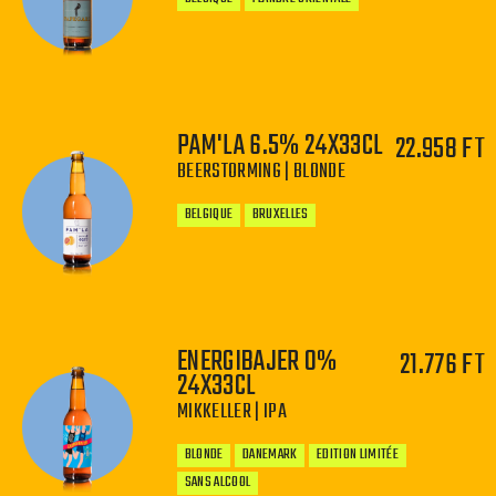
PAM'LA 6.5% 24X33CL
22.958 FT
−
+
BEERSTORMING | BLONDE
BELGIQUE
BRUXELLES
ENERGIBAJER 0%
21.776 FT
−
+
24X33CL
MIKKELLER | IPA
BLONDE
DANEMARK
EDITION LIMITÉE
SANS ALCOOL