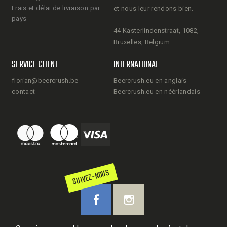
Frais et délai de livraison par
et nous leur rendons bien.
pays
44 Kasterlindenstraat, 1082,
Bruxelles, Belgium
SERVICE CLIENT
INTERNATIONAL
florian@beercrush.be
Beercrush.eu en anglais
contact
Beercrush.eu en néérlandais
SUIVEZ-NOUS