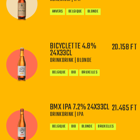
ANVERS
BELGIQUE
BLONDE
BICYCLETTE 4.8%
20.158 FT
24X33CL
−
+
DRINKDRINK | BLONDE
BELGIQUE
BIO
BRUXELLES
BMX IPA 7.2% 24X33CL
21.465 FT
DRINKDRINK | IPA
−
+
BELGIQUE
BIO
BLONDE
BRUXELLES