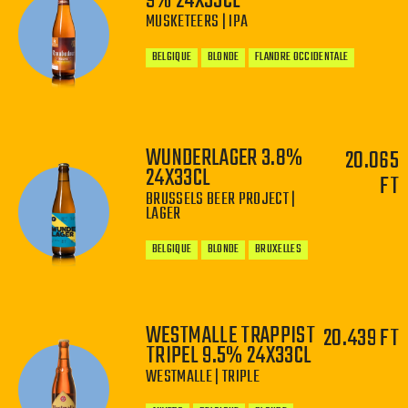
9% 24X33CL
−
+
MUSKETEERS | IPA
BELGIQUE
BLONDE
FLANDRE OCCIDENTALE
WUNDERLAGER 3.8%
20.065
24X33CL
FT
−
+
BRUSSELS BEER PROJECT |
LAGER
BELGIQUE
BLONDE
BRUXELLES
WESTMALLE TRAPPIST
20.439 FT
TRIPEL 9.5% 24X33CL
−
+
WESTMALLE | TRIPLE