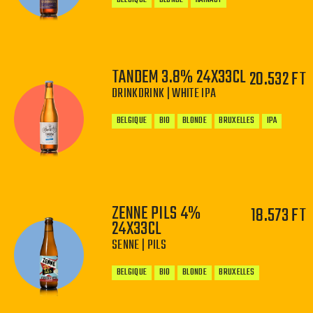
TANDEM 3.8% 24X33CL
20.532 FT
DRINKDRINK | WHITE IPA
−
+
BELGIQUE
BIO
BLONDE
BRUXELLES
IPA
ZENNE PILS 4%
18.573 FT
−
+
24X33CL
SENNE | PILS
BELGIQUE
BIO
BLONDE
BRUXELLES