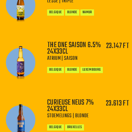
LESSE | TRIPLE
BELGIQUE
BLONDE
NAMUR
THE ONE SAISON 6.5%
23.147 FT
24X33CL
−
+
ATRIUM | SAISON
BELGIQUE
BLONDE
LUXEMBOURG
CURIEUSE NEUS 7%
23.613 FT
24X33CL
−
+
STOEMELINGS | BLONDE
BELGIQUE
BRUXELLES