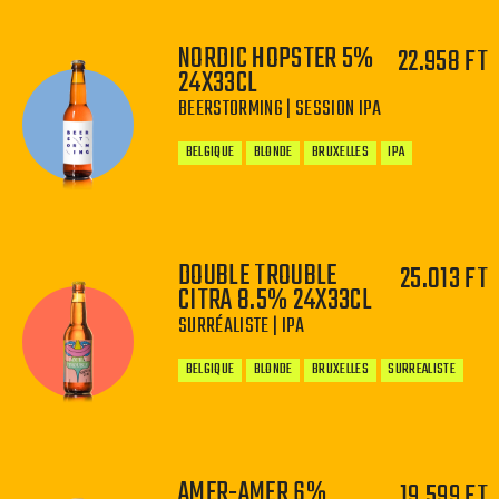
NORDIC HOPSTER 5%
22.958 FT
24X33CL
−
+
BEERSTORMING | SESSION IPA
BELGIQUE
BLONDE
BRUXELLES
IPA
DOUBLE TROUBLE
25.013 FT
CITRA 8.5% 24X33CL
−
+
SURRÉALISTE | IPA
BELGIQUE
BLONDE
BRUXELLES
SURREALISTE
AMER-AMER 6%
19.599 FT