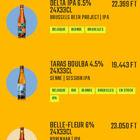
DELTA IPA 6.5%
22.399 FT
24X33CL
−
+
BRUSSELS BEER PROJECT | IPA
BELGIQUE
BLONDE
BRUXELLES
TARAS BOULBA 4.5%
19.443 FT
24X33CL
−
+
SENNE | SESSION IPA
BELGIQUE
BIO
BLONDE
BRUXELLES
EN STOCK
IPA
BELLE-FLEUR 6%
23.050 FT
24X33CL
KORENAAR | IPA
−
+