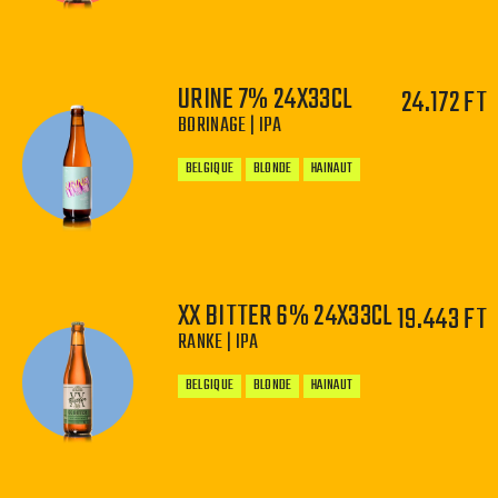
URINE 7% 24X33CL
24.172 FT
−
+
BORINAGE | IPA
BELGIQUE
BLONDE
HAINAUT
XX BITTER 6% 24X33CL
19.443 FT
−
+
RANKE | IPA
BELGIQUE
BLONDE
HAINAUT