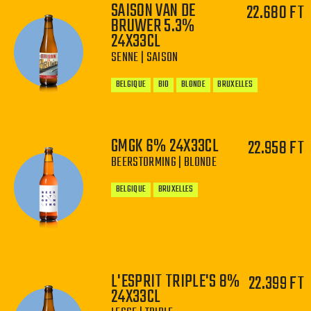
SAISON VAN DE
22.680 FT
BRUWER 5.3%
−
+
24X33CL
SENNE | SAISON
BELGIQUE
BIO
BLONDE
BRUXELLES
GMGK 6% 24X33CL
22.958 FT
BEERSTORMING | BLONDE
−
+
BELGIQUE
BRUXELLES
L'ESPRIT TRIPLE'S 8%
22.399 FT
−
+
24X33CL