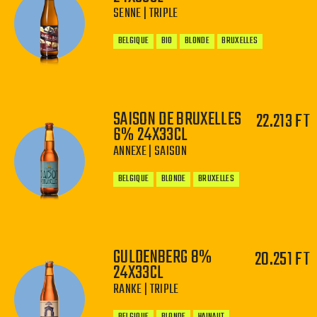
SENNE | TRIPLE
BELGIQUE
BIO
BLONDE
BRUXELLES
SAISON DE BRUXELLES
22.213 FT
6% 24X33CL
−
+
ANNEXE | SAISON
BELGIQUE
BLONDE
BRUXELLES
GULDENBERG 8%
20.251 FT
24X33CL
−
+
RANKE | TRIPLE
BELGIQUE
BLONDE
HAINAUT