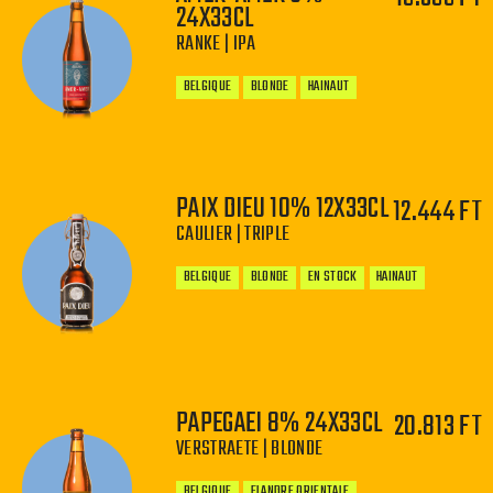
24X33CL
−
+
RANKE | IPA
BELGIQUE
BLONDE
HAINAUT
PAIX DIEU 10% 12X33CL
12.444 FT
CAULIER | TRIPLE
−
+
BELGIQUE
BLONDE
EN STOCK
HAINAUT
PAPEGAEI 8% 24X33CL
20.813 FT
−
+
VERSTRAETE | BLONDE
BELGIQUE
FLANDRE ORIENTALE