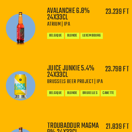
AVALANCHE 6.8%
23.239 FT
24X33CL
−
+
ATRIUM | IPA
BELGIQUE
BLONDE
LUXEMBOURG
JUICE JUNKIE 5.4%
23.798 FT
24X33CL
−
+
BRUSSELS BEER PROJECT | IPA
BELGIQUE
BLONDE
BRUXELLES
CANETTE
TROUBADOUR MAGMA
21.839 FT