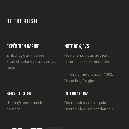
EXPÉDITION RAPIDE
NOTE DE 4,5/5
Emballage anti-casse
Nos clients nous adorent
Frais et délai de livraison par
et nous leur rendons bien.
pays
44 Kasterlindenstraat, 1082,
Bruxelles, Belgium
SERVICE CLIENT
INTERNATIONAL
florian@beercrush.be
Beercrush.eu en anglais
contact
Beercrush.eu en néérlandais