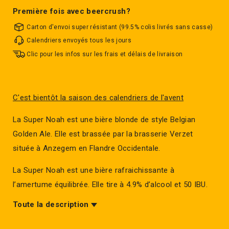
Première fois avec beercrush?
Carton d'envoi super résistant (99.5% colis livrés sans casse)
Calendriers envoyés tous les jours
Clic pour les infos sur les frais et délais de livraison
C'est bientôt la saison des calendriers de l'avent
La Super Noah est une bière blonde de style Belgian
Golden Ale. Elle est brassée par la brasserie Verzet
située à Anzegem en Flandre Occidentale.
La Super Noah est une bière rafraichissante à
l’amertume équilibrée. Elle tire à 4.9% d’alcool et 50 IBU.
On peut ainsi la qualifier de bière de soif.
Toute la description
Le nom de la Super Noah n’est pas anodin. Celui-ci