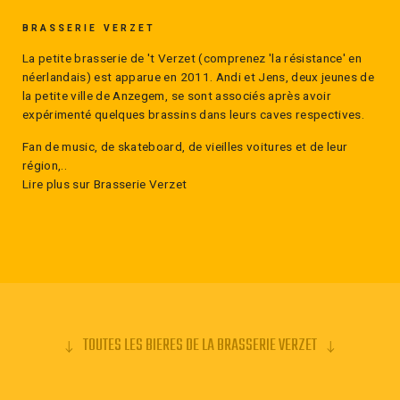
signifie « No American Hops ». Il s’agit donc d’un
BRASSERIE VERZET
véritable plaidoyer de la brasserie Verzet aux houblons
La petite brasserie de 't Verzet (comprenez 'la résistance' en
Européens présent dans la Super Noah dont la plupart
néerlandais) est apparue en 2011. Andi et Jens, deux jeunes de
sont cultivés en Belgique même.
la petite ville de Anzegem, se sont associés après avoir
expérimenté quelques brassins dans leurs caves respectives.
A l’heure où les bières de style IPA sont partout avec
Fan de music, de skateboard, de vieilles voitures et de leur
leurs houblons citra, cascade, mosaic, centennial,etc. La
région,..
brasserie Verzet propose quelque chose de différent
Lire plus sur Brasserie Verzet
tout en satisfaisant les amateurs d’amertume. Ces
houblons apportent un nez floral et fruité.
La brasserie Verzet est connue pour ses bières amers
mais avant tout pour ces bières de style Vieille Brune, qui
est un style typique de cette région des Flandre.
TOUTES LES BIERES DE LA BRASSERIE VERZET