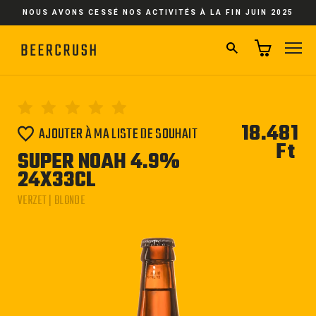
Passer
NOUS AVONS CESSÉ NOS ACTIVITÉS À LA FIN JUIN 2025
au
contenu
RECHERCHER
NA
18.481
AJOUTER À MA LISTE DE SOUHAIT
Ft
Pri
SUPER NOAH 4.9%
régu
24X33CL
VERZET | BLONDE