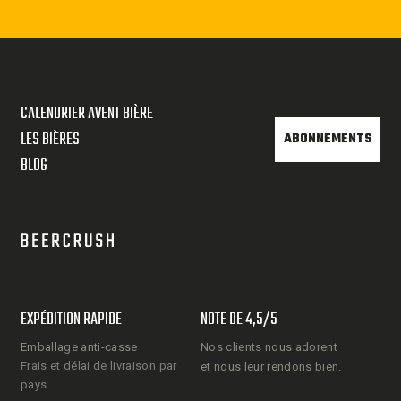
CALENDRIER AVENT BIÈRE
LES BIÈRES
ABONNEMENTS
BLOG
EXPÉDITION RAPIDE
NOTE DE 4,5/5
Emballage anti-casse
Nos clients nous adorent
Frais et délai de livraison par
et nous leur rendons bien.
pays