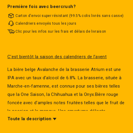
Première fois avec beercrush?
Carton d'envoi super résistant (99.5% colis livrés sans casse)
Calendriers envoyés tous les jours
Clic pour les infos sur les frais et délais de livraison
C'est bientôt la saison des calendriers de l'avent
La bière belge Avalanche de la brasserie Atrium est une
IPA avec un taux d'alcool de 6.8%. La brasserie, située à
Marche-en-famenne, est connue pour ses bières telles
que la One Saison, la Chihuahua et la Onyx.Bière rouge
foncée avec d'amples notes fruitées telles que le fruit de
la passion et la mangue. Une amertume délicate
Toute la description
parfaitement équilibrée par quelques notes maltée.