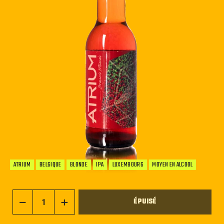
ATRIUM
BELGIQUE
BLONDE
IPA
LUXEMBOURG
MOYEN EN ALCOOL
ÉPUISÉ
−
+