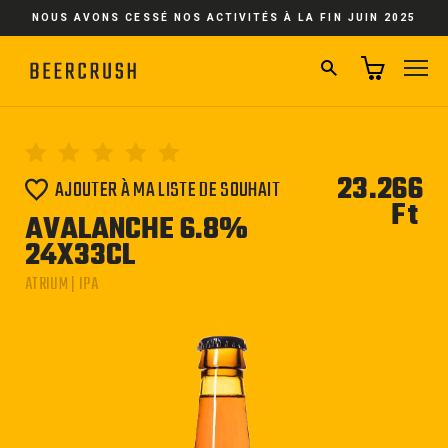
Passer
NOUS AVONS CESSÉ NOS ACTIVITÉS À LA FIN JUIN 2025
au
contenu
RECHERCHER
NA
23.266
AJOUTER À MA LISTE DE SOUHAIT
Ft
Pri
AVALANCHE 6.8%
régu
24X33CL
ATRIUM | IPA