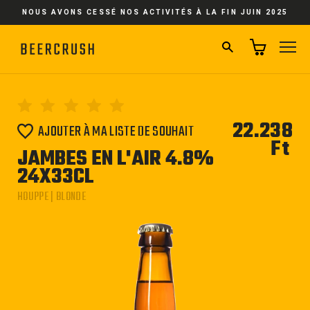
Passer
NOUS AVONS CESSÉ NOS ACTIVITÉS À LA FIN JUIN 2025
au
contenu
RECHERCHER
NA
22.238
AJOUTER À MA LISTE DE SOUHAIT
Ft
Pri
JAMBES EN L'AIR 4.8%
régu
24X33CL
HOUPPE | BLONDE