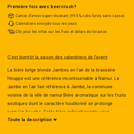
Première fois avec beercrush?
Carton d'envoi super résistant (99.5% colis livrés sans casse)
Calendriers envoyés tous les jours
Clic pour les infos sur les frais et délais de livraison
C'est bientôt la saison des calendriers de l'avent
La bière belge blonde Jambes en l'air de la brasserie
Houppe est une référence incontournable à Namur. La
Jambe en l'air fait référence à Jambe, la commune
voisine de la ville de namur.Bière aromatique sur les fruits
exotiques dont le caractère houblonné se prolonge
jusqu'en bouche. Cette bière rafraichissante vous
Toute la description
procurera de grands moments de plaisir.