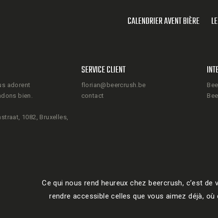
CALENDRIER AVENT BIÈRE
LE
SERVICE CLIENT
INT
us adorent
florian@beercrush.be
Bee
ndons bien.
contact
Bee
straat, 1082, Bruxelles,
Ce qui nous rend heureux chez beercrush, c’est de v
rendre accessible celles que vous aimez déjà, où q