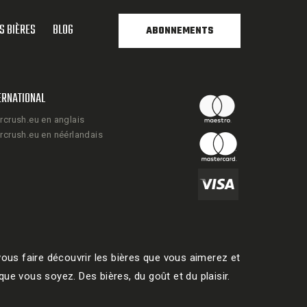
S BIÈRES
BLOG
ABONNEMENTS
ERNATIONAL
rcrush.eu en anglais
rcrush.eu en néérlandais
ous faire découvrir les bières que vous aimerez et
ue vous soyez. Des bières, du goût et du plaisir.