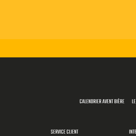
es aux profils
onnues de tous
ont émergé ces
lles en
uropéenne.
rs à partir de
ventes à
CALENDRIER AVENT BIÈRE
LE
 Novembre.
 vous vous
SERVICE CLIENT
INT
 par commande