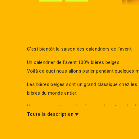
C'est bientôt la saison des calendriers de l'avent
Un calendrier de l’avent 100% bières belges.
Voilà de quoi nous allons parler pendant quelques m
Les bières belges sont un grand classique chez les
bières du monde entier.
Nous avons opté pour la sélection de notre calendri
Toute la description
belges 2024 pour 24 bières différentes qui représent
brassicole de la Belgique avec des bières connues 
connues.