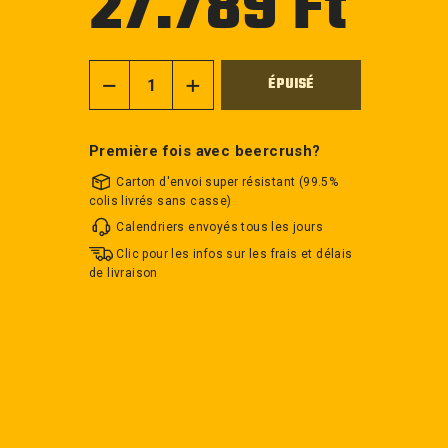
27.789 Ft
régulier
ÉPUISÉ
−
+
Première fois avec beercrush?
Carton d'envoi super résistant (99.5%
colis livrés sans casse)
Calendriers envoyés tous les jours
Clic pour les infos sur les frais et délais
de livraison