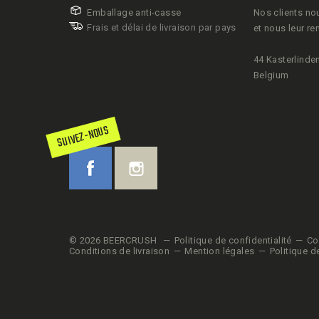
Emballage anti-casse
Nos clients no
pour la même adresse
Frais et délai de livraison par pays
et nous leur re
Pas de souci pour ajouter un message personnalis
44 Kasterlinden
destinataire du calendrier
Belgium
Facture sur demande
Les cartons sont ultra résistants, pas d’inquiét
SUIVEZ-NOUS
La sélection de bière est différente de celle de
Le calendrier pèse 16 kilos
La livraison est de apd 3.50€ et on livre dans to
Européenne
© 2026 BEERCRUSH
Politique de confidentialité
Co
Conditions de livraison
Mention légales
Politique d