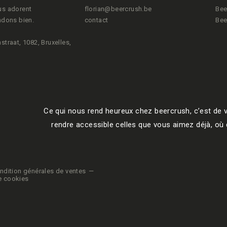
us adorent
florian@beercrush.be
Bee
ndons bien.
contact
Bee
é pour le
straat, 1082, Bruxelles,
ude à avoir
 l’année passée
Ce qui nous rend heureux chez beercrush, c’est de v
ute l'Union
rendre accessible celles que vous aimez déjà, où q
ndition générales de ventes
e cookies