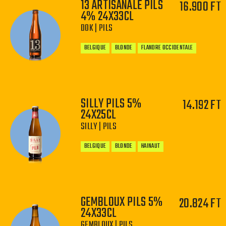
13 ARTISANALE PILS
16.900 FT
4% 24X33CL
−
+
DOK | PILS
BELGIQUE
BLONDE
FLANDRE OCCIDENTALE
SILLY PILS 5%
14.192 FT
24X25CL
−
+
SILLY | PILS
BELGIQUE
BLONDE
HAINAUT
GEMBLOUX PILS 5%
20.824 FT
24X33CL
−
+
GEMBLOUX | PILS