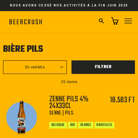
Passer
NOUS AVONS CESSÉ NOS ACTIVITÉS À LA FIN JUIN 2025
au
contenu
RECHERCHER
NA
BIÈRE PILS
APPLIQUER
FILTRER
25 items
ZENNE PILS 4%
18.583 FT
24X33CL
SENNE | PILS
BELGIQUE
BIO
BLONDE
BRUXELLES