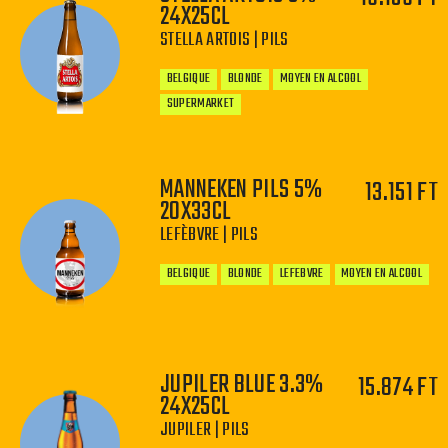
24X25CL
−
+
STELLA ARTOIS | PILS
BELGIQUE
BLONDE
MOYEN EN ALCOOL
SUPERMARKET
MANNEKEN PILS 5%
13.151 FT
20X33CL
LEFÈBVRE | PILS
−
+
BELGIQUE
BLONDE
LEFEBVRE
MOYEN EN ALCOOL
JUPILER BLUE 3.3%
15.874 FT
24X25CL
−
+
JUPILER | PILS