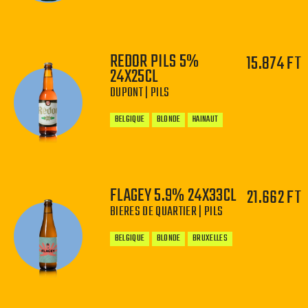
REDOR PILS 5%
15.874 FT
−
+
24X25CL
DUPONT | PILS
BELGIQUE
BLONDE
HAINAUT
FLAGEY 5.9% 24X33CL
21.662 FT
BIERES DE QUARTIER | PILS
−
+
BELGIQUE
BLONDE
BRUXELLES