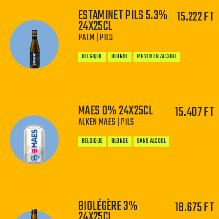
ESTAMINET PILS 5.3%
15.222 FT
−
+
24X25CL
PALM | PILS
BELGIQUE
BLONDE
MOYEN EN ALCOOL
MAES 0% 24X25CL
15.407 FT
ALKEN MAES | PILS
−
+
BELGIQUE
BLONDE
SANS ALCOOL
BIOLÉGÈRE 3%
18.675 FT
−
+
24X25CL