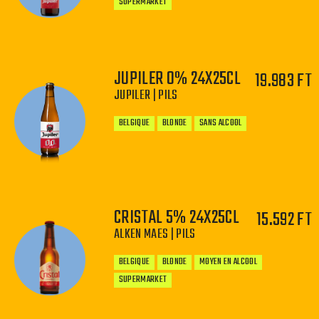
SUPERMARKET
JUPILER 0% 24X25CL
19.983 FT
JUPILER | PILS
−
+
BELGIQUE
BLONDE
SANS ALCOOL
CRISTAL 5% 24X25CL
15.592 FT
−
+
ALKEN MAES | PILS
BELGIQUE
BLONDE
MOYEN EN ALCOOL
SUPERMARKET