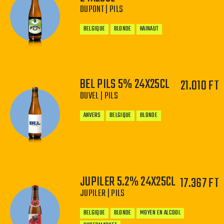
DUPONT | PILS
BELGIQUE
BLONDE
HAINAUT
BEL PILS 5% 24X25CL
21.010 FT
DUVEL | PILS
−
+
ANVERS
BELGIQUE
BLONDE
JUPILER 5.2% 24X25CL
17.367 FT
−
+
JUPILER | PILS
BELGIQUE
BLONDE
MOYEN EN ALCOOL