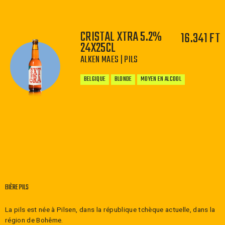
CRISTAL XTRA 5.2%
16.341 FT
24X25CL
ALKEN MAES | PILS
−
+
BELGIQUE
BLONDE
MOYEN EN ALCOOL
−
+
BIÈRE PILS
La pils est née à Pilsen, dans la république tchèque actuelle, dans la
région de Bohême.