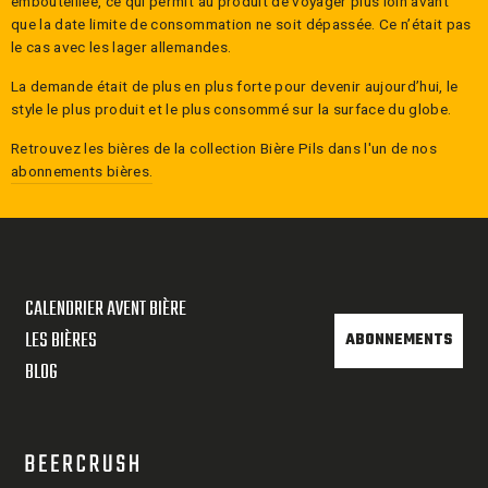
embouteillée, ce qui permit au produit de voyager plus loin avant
que la date limite de consommation ne soit dépassée. Ce n’était pas
le cas avec les lager allemandes.
La demande était de plus en plus forte pour devenir aujourd’hui, le
style le plus produit et le plus consommé sur la surface du globe.
Retrouvez les bières de la collection
Bière Pils
dans l'un de nos
abonnements bières.
CALENDRIER AVENT BIÈRE
LES BIÈRES
ABONNEMENTS
BLOG