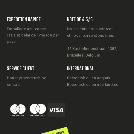
EXPÉDITION RAPIDE
NOTE DE 4,5/5
Emballage anti-casse
Nos clients nous adorent
Frais et délai de livraison par
et nous leur rendons bien.
pays
44 Kasterlindenstraat, 1082,
Bruxelles, Belgium
SERVICE CLIENT
INTERNATIONAL
florian@beercrush.be
Beercrush.eu en anglais
contact
Beercrush.eu en néérlandais