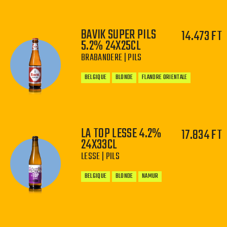
BAVIK SUPER PILS
14.473 FT
5.2% 24X25CL
−
+
BRABANDERE | PILS
BELGIQUE
BLONDE
FLANDRE ORIENTALE
LA TOP LESSE 4.2%
17.834 FT
24X33CL
−
+
LESSE | PILS
BELGIQUE
BLONDE
NAMUR