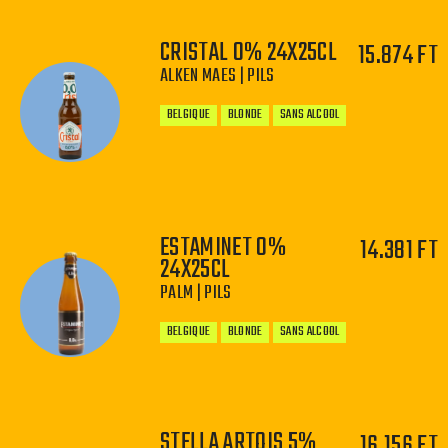
CRISTAL 0% 24X25CL
15.874 FT
ALKEN MAES | PILS
−
+
BELGIQUE
BLONDE
SANS ALCOOL
ESTAMINET 0%
14.381 FT
−
+
24X25CL
PALM | PILS
BELGIQUE
BLONDE
SANS ALCOOL
STELLA ARTOIS 5%
16.156 FT