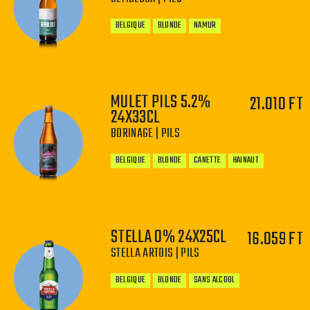
BELGIQUE
BLONDE
NAMUR
MULET PILS 5.2%
21.010 FT
24X33CL
−
+
BORINAGE | PILS
BELGIQUE
BLONDE
CANETTE
HAINAUT
STELLA 0% 24X25CL
16.059 FT
STELLA ARTOIS | PILS
−
+
BELGIQUE
BLONDE
SANS ALCOOL