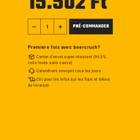
15.502 Ft
régulier
PRÉ-COMMANDER
−
+
Première fois avec beercrush?
Carton d'envoi super résistant (99.5%
colis livrés sans casse)
Calendriers envoyés tous les jours
Clic pour les infos sur les frais et délais
de livraison