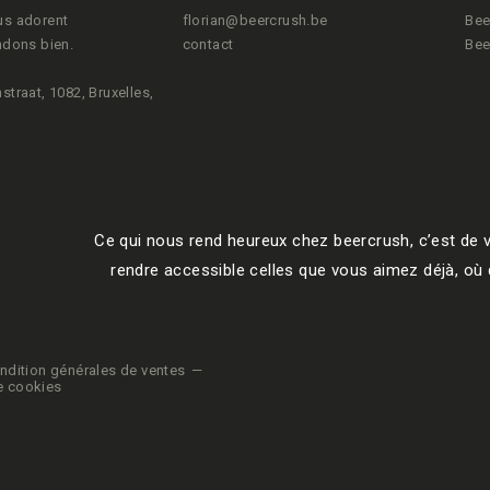
us adorent
florian@beercrush.be
Bee
ndons bien.
contact
Bee
straat, 1082, Bruxelles,
Ce qui nous rend heureux chez beercrush, c’est de v
rendre accessible celles que vous aimez déjà, où q
ndition générales de ventes
e cookies