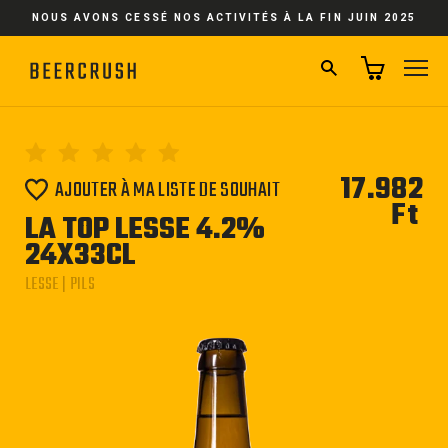
Passer
NOUS AVONS CESSÉ NOS ACTIVITÉS À LA FIN JUIN 2025
au
contenu
RECHERCHER
NA
17.982
AJOUTER À MA LISTE DE SOUHAIT
Ft
Pri
LA TOP LESSE 4.2%
régu
24X33CL
LESSE | PILS