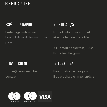
EXPÉDITION RAPIDE
NOTE DE 4,5/5
Emballage anti-casse
Nos clients nous adorent
Frais et délai de livraison par
et nous leur rendons bien.
pays
44 Kasterlindenstraat, 1082,
Bruxelles, Belgium
SERVICE CLIENT
INTERNATIONAL
florian@beercrush.be
Beercrush.eu en anglais
contact
Beercrush.eu en néérlandais