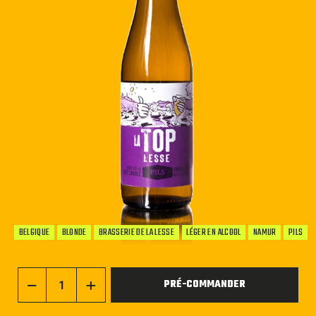
BELGIQUE
BLONDE
BRASSERIE DE LA LESSE
LÉGER EN ALCOOL
NAMUR
PILS
PRÉ-COMMANDER
−
+