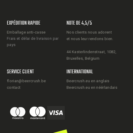
EXPÉDITION RAPIDE
NOTE DE 4,5/5
Emballage anti-casse
Nos clients nous adorent
Frais et délai de livraison par
et nous leur rendons bien.
pays
44 Kasterlindenstraat, 1082,
Bruxelles, Belgium
SERVICE CLIENT
INTERNATIONAL
florian@beercrush.be
Beercrush.eu en anglais
contact
Beercrush.eu en néérlandais