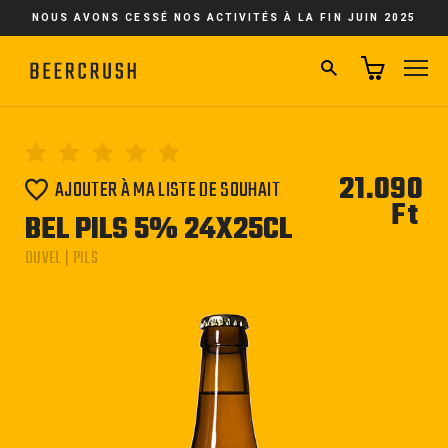
Passer
NOUS AVONS CESSÉ NOS ACTIVITÉS À LA FIN JUIN 2025
au
contenu
RECHERCHER
NA
21.090
AJOUTER À MA LISTE DE SOUHAIT
Ft
Pri
BEL PILS 5% 24X25CL
régu
DUVEL | PILS