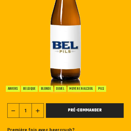
ANVERS
BELGIQUE
BLONDE
DUVEL
MOYEN EN ALCOOL
PILS
PRÉ-COMMANDER
−
+
Première fois avec beercrush?