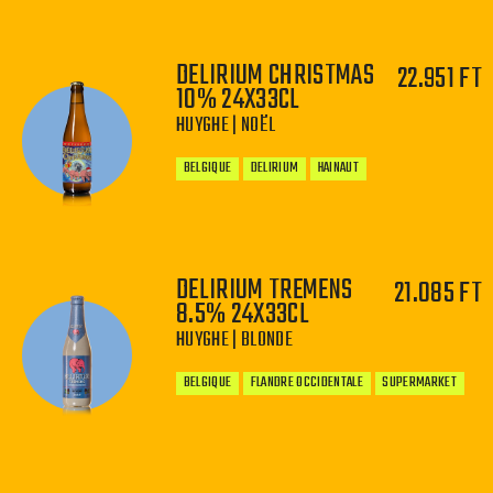
DELIRIUM CHRISTMAS
22.951 FT
10% 24X33CL
−
+
HUYGHE | NOËL
BELGIQUE
DELIRIUM
HAINAUT
DELIRIUM TREMENS
21.085 FT
8.5% 24X33CL
−
+
HUYGHE | BLONDE
BELGIQUE
FLANDRE OCCIDENTALE
SUPERMARKET