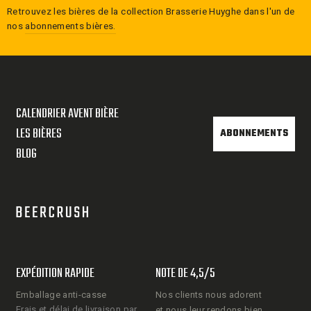
Retrouvez les bières de la collection
Brasserie Huyghe
dans l'un de
nos
abonnements bières.
CALENDRIER AVENT BIÈRE
LES BIÈRES
ABONNEMENTS
BLOG
EXPÉDITION RAPIDE
NOTE DE 4,5/5
Emballage anti-casse
Nos clients nous adorent
Frais et délai de livraison par
et nous leur rendons bien.