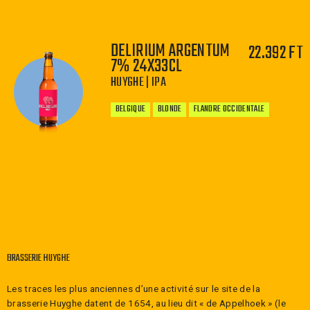
DELIRIUM ARGENTUM
22.392 FT
7% 24X33CL
−
+
HUYGHE | IPA
BELGIQUE
BLONDE
FLANDRE OCCIDENTALE
−
+
BRASSERIE HUYGHE
Les traces les plus anciennes d’une activité sur le site de la
brasserie Huyghe datent de 1654, au lieu dit « de Appelhoek » (le