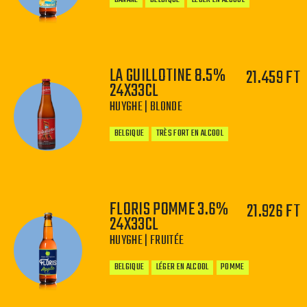
LA GUILLOTINE 8.5%
21.459 FT
24X33CL
−
+
HUYGHE | BLONDE
BELGIQUE
TRÈS FORT EN ALCOOL
FLORIS POMME 3.6%
21.926 FT
24X33CL
−
+
HUYGHE | FRUITÉE
BELGIQUE
LÉGER EN ALCOOL
POMME