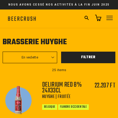
Passer
NOUS AVONS CESSÉ NOS ACTIVITÉS À LA FIN JUIN 2025
au
contenu
RECHERCHER
NA
BRASSERIE HUYGHE
APPLIQUER
FILTRER
25 items
DELIRIUM RED 8%
22.207 FT
24X33CL
HUYGHE | FRUITÉE
BELGIQUE
FLANDRE OCCIDENTALE