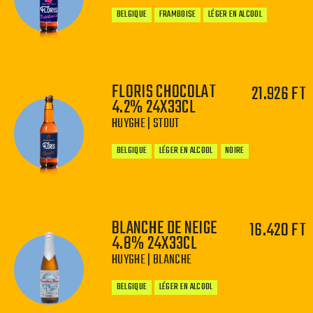
BELGIQUE
FRAMBOISE
LÉGER EN ALCOOL
FLORIS CHOCOLAT
21.926 FT
4.2% 24X33CL
−
+
HUYGHE | STOUT
BELGIQUE
LÉGER EN ALCOOL
NOIRE
BLANCHE DE NEIGE
16.420 FT
4.8% 24X33CL
−
+
HUYGHE | BLANCHE
BELGIQUE
LÉGER EN ALCOOL