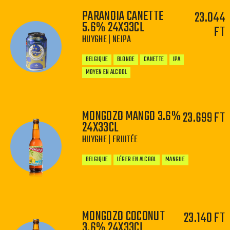
PARANOIA CANETTE
23.044
5.6% 24X33CL
FT
−
+
HUYGHE | NEIPA
BELGIQUE
BLONDE
CANETTE
IPA
MOYEN EN ALCOOL
MONGOZO MANGO 3.6%
23.699 FT
24X33CL
−
+
HUYGHE | FRUITÉE
BELGIQUE
LÉGER EN ALCOOL
MANGUE
MONGOZO COCONUT
23.140 FT
3.6% 24X33CL
−
+