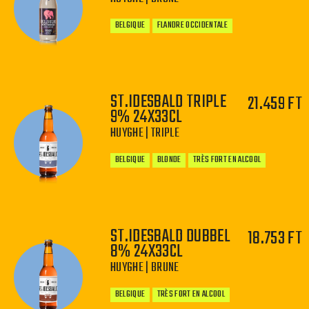
BELGIQUE
FLANDRE OCCIDENTALE
ST.IDESBALD TRIPLE
21.459 FT
9% 24X33CL
−
+
HUYGHE | TRIPLE
BELGIQUE
BLONDE
TRÈS FORT EN ALCOOL
ST.IDESBALD DUBBEL
18.753 FT
8% 24X33CL
−
+
HUYGHE | BRUNE
BELGIQUE
TRÈS FORT EN ALCOOL