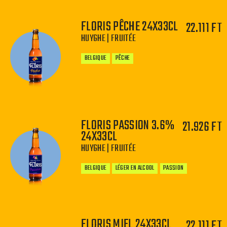
FLORIS PÊCHE 24X33CL
22.111 FT
HUYGHE | FRUITÉE
−
+
BELGIQUE
PÊCHE
FLORIS PASSION 3.6%
21.926 FT
−
+
24X33CL
HUYGHE | FRUITÉE
BELGIQUE
LÉGER EN ALCOOL
PASSION
FLORIS MIEL 24X33CL
22.111 FT