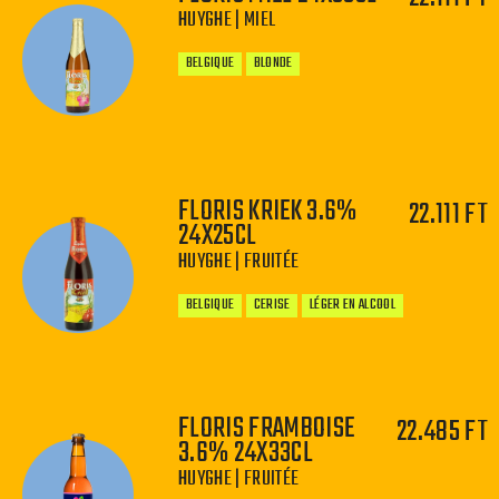
HUYGHE | MIEL
−
+
BELGIQUE
BLONDE
FLORIS KRIEK 3.6%
22.111 FT
−
+
24X25CL
HUYGHE | FRUITÉE
BELGIQUE
CERISE
LÉGER EN ALCOOL
FLORIS FRAMBOISE
22.485 FT
3.6% 24X33CL
−
+
HUYGHE | FRUITÉE