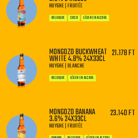
HUYGHE | FRUITÉE
BELGIQUE
COCO
LÉGER EN ALCOOL
MONGOZO BUCKWHEAT
21.178 FT
WHITE 4.8% 24X33CL
−
+
HUYGHE | BLANCHE
BELGIQUE
LÉGER EN ALCOOL
MONGOZO BANANA
23.140 FT
3.6% 24X33CL
−
+
HUYGHE | FRUITÉE
BANANE
BELGIQUE
LÉGER EN ALCOOL