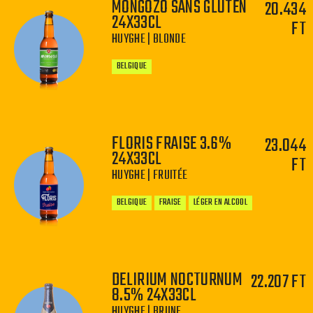
MONGOZO SANS GLUTEN
20.434
24X33CL
FT
−
+
HUYGHE | BLONDE
BELGIQUE
FLORIS FRAISE 3.6%
23.044
24X33CL
FT
−
+
HUYGHE | FRUITÉE
BELGIQUE
FRAISE
LÉGER EN ALCOOL
DELIRIUM NOCTURNUM
22.207 FT
8.5% 24X33CL
−
+
HUYGHE | BRUNE