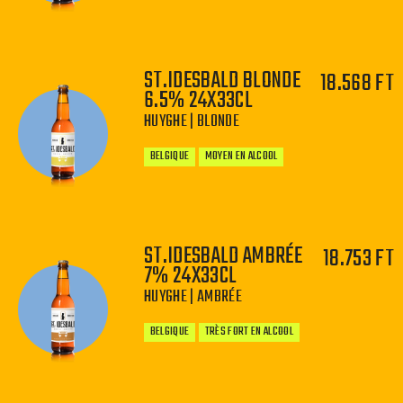
ST.IDESBALD BLONDE
18.568 FT
6.5% 24X33CL
−
+
HUYGHE | BLONDE
BELGIQUE
MOYEN EN ALCOOL
ST.IDESBALD AMBRÉE
18.753 FT
7% 24X33CL
−
+
HUYGHE | AMBRÉE
BELGIQUE
TRÈS FORT EN ALCOOL