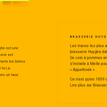
BRASSERIE HUYG
Les traces les plus a
yghe est une
brasserie Huyghe dat
erie est
(le coin à pommes en
Parmi les bières
s’installe à Melle pou
 la La
« Appelhoek » .
avec un taux
Ce n’est qu’en 1939 q
Lire plus sur Brasse