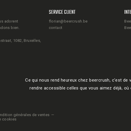
SERVICE CLIENT
INT
us adorent
florian@beercrush.be
Bee
ndons bien.
contact
Bee
straat, 1082, Bruxelles,
Ce qui nous rend heureux chez beercrush, c’est de v
rendre accessible celles que vous aimez déjà, où q
ndition générales de ventes
e cookies