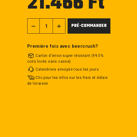
21.466 Ft
régulier
PRÉ-COMMANDER
−
+
Première fois avec beercrush?
Carton d'envoi super résistant (99.5%
colis livrés sans casse)
Calendriers envoyés tous les jours
Clic pour les infos sur les frais et délais
de livraison