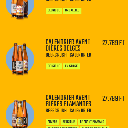
BELGIQUE
BRUXELLES
CALENDRIER AVENT
27.789 FT
BIÈRES BELGES
−
+
BEERCRUSH | CALENDRIER
BELGIQUE
EN STOCK
CALENDRIER AVENT
27.789 FT
BIÈRES FLAMANDES
−
+
BEERCRUSH | CALENDRIER
ANVERS
BELGIQUE
BRABANT FLAMAND