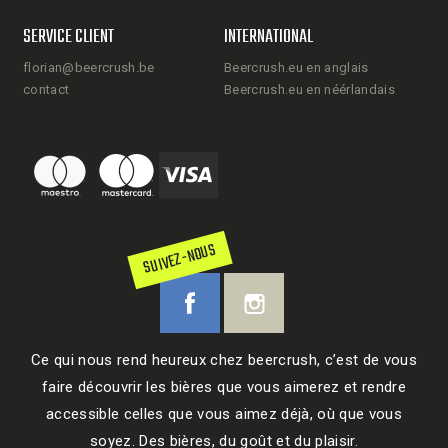
destinataire du calendrier
SERVICE CLIENT
INTERNATIONAL
Facture sur demande
Les cartons sont ultra résistants, pas
florian@beercrush.be
Beercrush.eu en anglais
d’inquiétude à avoir
contact
Beercrush.eu en néérlandais
La sélection de bière est différente de
celle de l’année passée
Le calendrier pèse 16 kilos
La livraison est de apd 3.50€ et on livre
dans toute l'Union Européenne
SUIVEZ-NOUS
Ce qui nous rend heureux chez beercrush, c’est de vous
faire découvrir les bières que vous aimerez et rendre
accessible celles que vous aimez déjà, où que vous
soyez. Des bières, du goût et du plaisir.