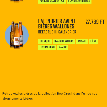
FLANDRE OCCIDENTALE
FLANDRE ORIENTALE
CALENDRIER AVENT
27.789 FT
BIÈRES WALLONES
BEERCRUSH | CALENDRIER
−
+
BELGIQUE
BRABANT WALLON
HAINAUT
LIÈGE
LUXEMBOURG
NAMUR
−
+
Retrouvez les bières de la collection
BeerCrush
dans l'un de nos
abonnements bières.