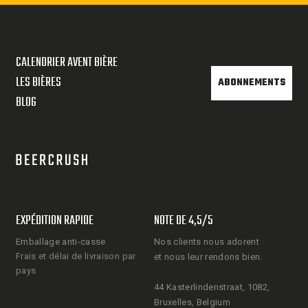
CALENDRIER AVENT BIÈRE
LES BIÈRES
ABONNEMENTS
BLOG
EXPÉDITION RAPIDE
NOTE DE 4,5/5
Possible de commander plusieurs
Emballage anti-casse
Nos clients nous adorent
calendriers par commande pour la
Frais et délai de livraison par
et nous leur rendons bien.
même adresse
pays
Pas de souci pour ajouter un
44 Kasterlindenstraat, 1082,
message personnalisé pour le
Bruxelles, Belgium