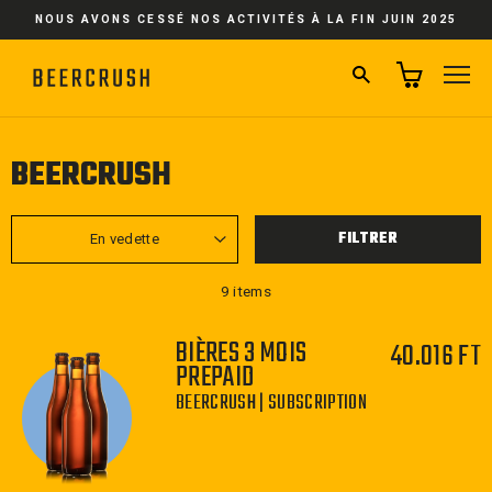
Passer
NOUS AVONS CESSÉ NOS ACTIVITÉS À LA FIN JUIN 2025
au
contenu
RECHERCHER
NA
BEERCRUSH
APPLIQUER
FILTRER
9 items
BIÈRES 3 MOIS
40.016 FT
PREPAID
BEERCRUSH | SUBSCRIPTION