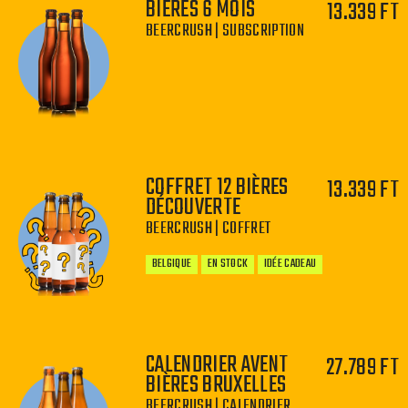
BIÈRES 6 MOIS
13.339 FT
BEERCRUSH | SUBSCRIPTION
−
+
COFFRET 12 BIÈRES
13.339 FT
DÉCOUVERTE
BEERCRUSH | COFFRET
BELGIQUE
EN STOCK
IDÉE CADEAU
CALENDRIER AVENT
27.789 FT
BIÈRES BRUXELLES
−
+
BEERCRUSH | CALENDRIER