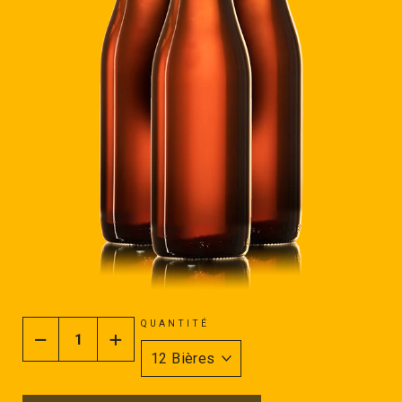
QUANTITÉ
−
+