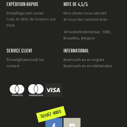
EXPÉDITION RAPIDE
NOTE DE 4,5/5
Emballage anti-casse
Nos clients nous adorent
Frais et délai de livraison par
et nous leur rendons bien.
pays
44 Kasterlindenstraat, 1082,
Bruxelles, Belgium
SERVICE CLIENT
INTERNATIONAL
florian@beercrush.be
Beercrush.eu en anglais
contact
Beercrush.eu en néérlandais
SUIVEZ-NOUS