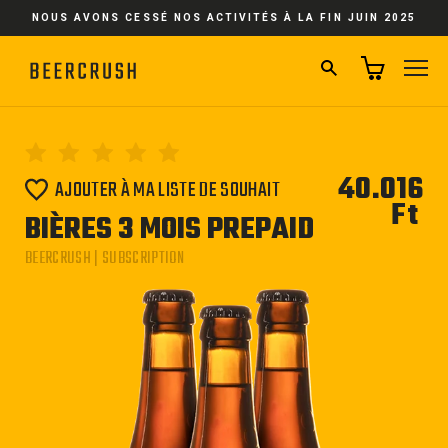
Passer
NOUS AVONS CESSÉ NOS ACTIVITÉS À LA FIN JUIN 2025
au
contenu
RECHERCHER
NA
40.016
AJOUTER À MA LISTE DE SOUHAIT
Ft
Pri
BIÈRES 3 MOIS PREPAID
régu
BEERCRUSH | SUBSCRIPTION