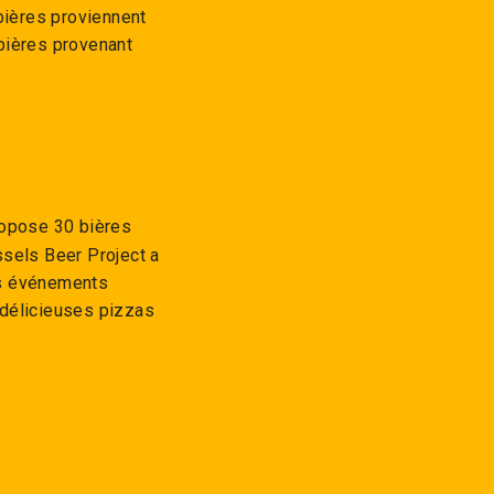
bières proviennent
bières provenant
ropose 30 bières
ssels Beer Project a
es événements
e délicieuses pizzas