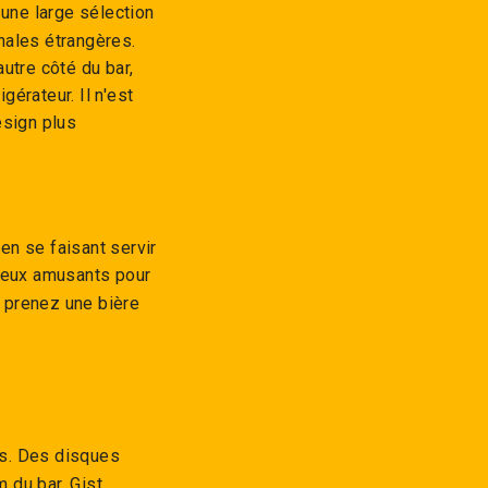
 une large sélection
nales étrangères.
autre côté du bar,
érateur. Il n'est
esign plus
en se faisant servir
jeux amusants pour
, prenez une bière
es. Des disques
 du bar, Gist,