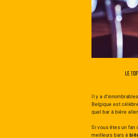
LE TO
Il y a d'innombrable
Belgique est célèbre
quel bar à bière alle
Si vous êtes un fan 
meilleurs bars à
biè