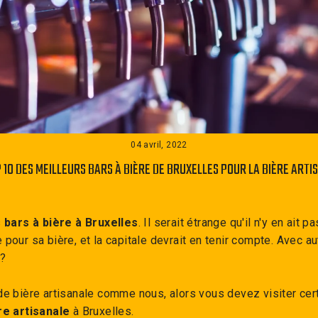
04 avril, 2022
P 10 DES MEILLEURS BARS À BIÈRE DE BRUXELLES POUR LA BIÈRE ARTI
s
bars à bière à Bruxelles
. Il serait étrange qu'il n'y en ait p
 pour sa bière, et la capitale devrait en tenir compte. Avec au
r?
de bière artisanale comme nous, alors vous devez visiter cer
re artisanale
à Bruxelles.