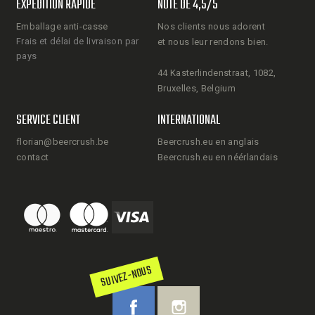
EXPÉDITION RAPIDE
NOTE DE 4,5/5
Emballage anti-casse
Nos clients nous adorent
Frais et délai de livraison par
et nous leur rendons bien.
pays
44 Kasterlindenstraat, 1082,
Bruxelles, Belgium
SERVICE CLIENT
INTERNATIONAL
florian@beercrush.be
Beercrush.eu en anglais
contact
Beercrush.eu en néérlandais
SUIVEZ-NOUS