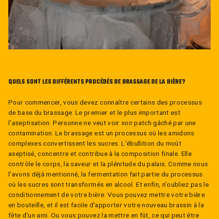
QUELS SONT LES DIFFÉRENTS PROCÉDÉS DE BRASSAGE DE LA BIÈRE?
Pour commencer, vous devez connaître certains des processus
de base du brassage. Le premier et le plus important est
l'aseptisation. Personne ne veut voir son patch gâché par une
contamination. Le brassage est un processus où les amidons
complexes convertissent les sucres. L'ébullition du moût
aseptisé, concentre et contribue à la composition finale. Elle
contrôle le corps, la saveur et la plénitude du palais. Comme nous
l'avons déjà mentionné, la fermentation fait partie du processus
où les sucres sont transformés en alcool. Et enfin, n'oubliez pas le
conditionnement de votre bière. Vous pouvez mettre votre bière
en bouteille, et il est facile d'apporter votre nouveau brassin à la
fête d'un ami. Ou vous pouvez la mettre en fût, ce qui peut être