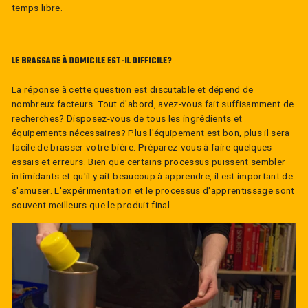
temps libre.
LE BRASSAGE À DOMICILE EST-IL DIFFICILE?
La réponse à cette question est discutable et dépend de
nombreux facteurs. Tout d'abord, avez-vous fait suffisamment de
recherches? Disposez-vous de tous les ingrédients et
équipements nécessaires? Plus l'équipement est bon, plus il sera
facile de brasser votre bière. Préparez-vous à faire quelques
essais et erreurs. Bien que certains processus puissent sembler
intimidants et qu'il y ait beaucoup à apprendre, il est important de
s'amuser. L'expérimentation et le processus d'apprentissage sont
souvent meilleurs que le produit final.