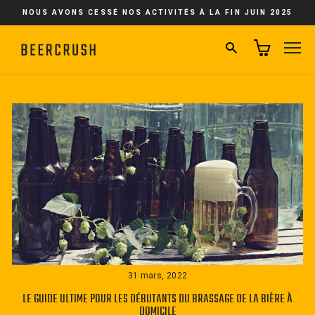
Passer
NOUS AVONS CESSÉ NOS ACTIVITÉS À LA FIN JUIN 2025
au
contenu
RECHERCHER
NA
31 mars, 2022
LE GUIDE ULTIME POUR LES DÉBUTANTS DU BRASSAGE DE LA BIÈRE À
DOMICILE