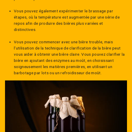
Vous pouvez également expérimenter le brassage par
étapes, où la température est augmentée par une série de
repos afin de produire des bières plus variées et
distinctives.
Vous pouvez commencer avec une bière trouble, mais
l'utilisation de la technique de clarification de la bière peut
vous aider à obtenir une bière claire. Vous pouvez clarifier la
bière en ajoutant des enzymes au moût, en choisissant
soigneusement les matières premières, en utilisant un
barbotage par lots ou un refroidisseur de moût.