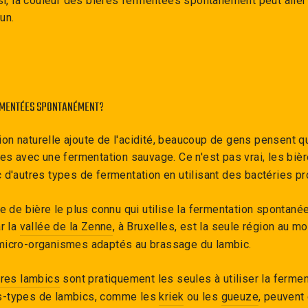
nsi, la couleur des bières fermentées spontanément peut aller 
run.
ERMENTÉES SPONTANÉMENT?
n naturelle ajoute de l'acidité, beaucoup de gens pensent q
tes avec une fermentation sauvage. Ce n'est pas vrai, les biè
 d'autres types de fermentation en utilisant des bactéries pr
le de bière le plus connu qui utilise la fermentation spontané
r la
vallée de la Zenne
, à Bruxelles, est la seule région au 
micro-organismes adaptés au brassage du lambic.
ères lambics
sont pratiquement les seules à utiliser la ferme
s-types de lambics, comme les
kriek
ou les
gueuze
, peuvent