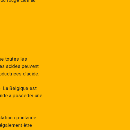
du rouge clair au
ue toutes les
res acides peuvent
oductrices d'acide.
e. La Belgique est
monde à posséder une
ntation spontanée.
 également être