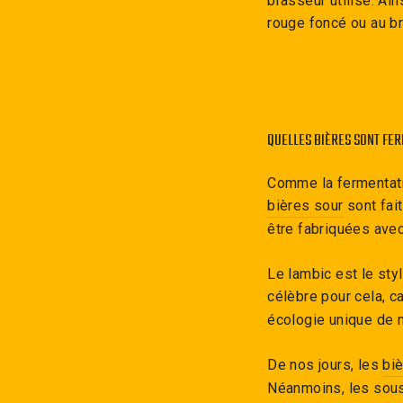
brasseur utilise. Ai
rouge foncé ou au b
QUELLES BIÈRES SONT F
Comme la fermentatio
bières sour
sont fai
être fabriquées avec
Le lambic est le sty
célèbre pour cela, ca
écologie unique de 
De nos jours, les
bi
Néanmoins, les sou