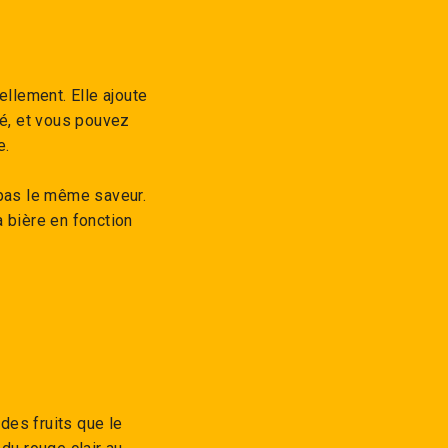
llement. Elle ajoute
té, et vous pouvez
e.
 pas le même saveur.
a bière en fonction
des fruits que le