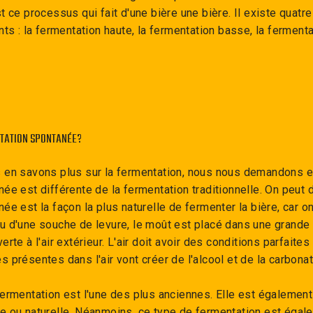
t ce processus qui fait d'une bière une bière. Il existe quatr
nts : la fermentation haute, la fermentation basse, la ferment
NTATION SPONTANÉE?
 en savons plus sur la fermentation, nous nous demandons e
ée est différente de la fermentation traditionnelle. On peut d
e est la façon la plus naturelle de fermenter la bière, car on 
 lieu d'une souche de levure, le moût est placé dans une grande
rte à l'air extérieur. L'air doit avoir des conditions parfaite
 présentes dans l'air vont créer de l'alcool et de la carbonat
ermentation est l'une des plus anciennes. Elle est égalemen
e ou naturelle. Néanmoins, ce type de fermentation est éga