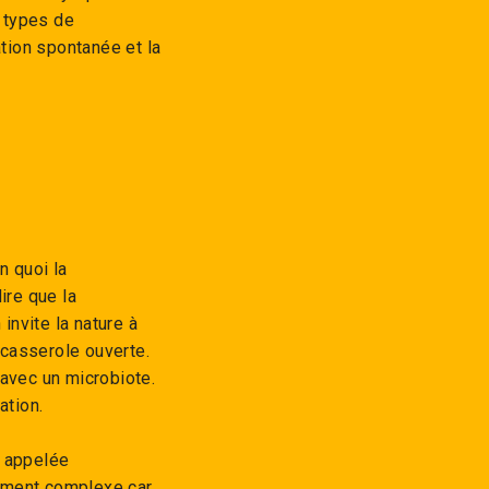
e types de
ation spontanée et la
n quoi la
ire que la
invite la nature à
 casserole ouverte.
s avec un microbiote.
ation.
t appelée
lement complexe car