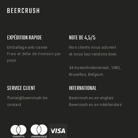
EXPÉDITION RAPIDE
NOTE DE 4,5/5
Emballage anti-casse
Nos clients nous adorent
Frais et délai de livraison par
et nous leur rendons bien.
pays
44 Kasterlindenstraat, 1082,
Bruxelles, Belgium
SERVICE CLIENT
INTERNATIONAL
florian@beercrush.be
Beercrush.eu en anglais
contact
Beercrush.eu en néérlandais