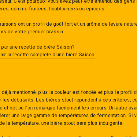
asseur. C'est pourquoi vous avez peut-être entendu des gens 
ères, comme fruitées, houblonnées ou épicées.
isons ont un profil de goût fort et un arôme de levure nature
eurs de votre premier brassin.
 par une recette de bière Saison?
enir la recette complète d'une bière Saison.
éjà mentionné, plus la couleur est foncée et plus le profil d
ur les débutants. Les
bières stout
répondent à ces critères, c
e et net où l'on remarque facilement les erreurs. Un autre av
olérer une large gamme de températures de fermentation. Si 
de la température, une bière stout sera plus indulgente.