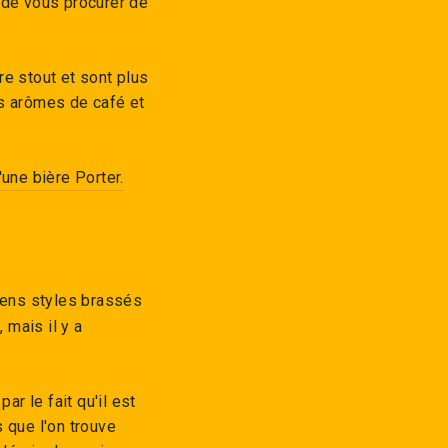
 de vous procurer de
re stout et sont plus
es arômes de café et
'une bière Porter.
iens styles brassés
 mais il y a
ar le fait qu'il est
 que l'on trouve