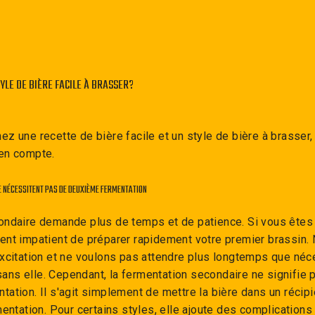
TYLE DE BIÈRE FACILE À BRASSER?
z une recette de bière facile et un style de bière à brasser, 
 en compte.
E NÉCESSITENT PAS DE DEUXIÈME FERMENTATION
ondaire demande plus de temps et de patience. Si vous êtes 
ent impatient de préparer rapidement votre premier brassin
xcitation et ne voulons pas attendre plus longtemps que néce
ns elle. Cependant, la fermentation secondaire ne signifie 
ation. Il s'agit simplement de mettre la bière dans un récip
entation. Pour certains styles, elle ajoute des complications i