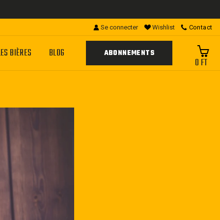
Se connecter
Wishlist
Contact
LES BIÈRES
BLOG
ABONNEMENTS
0 FT