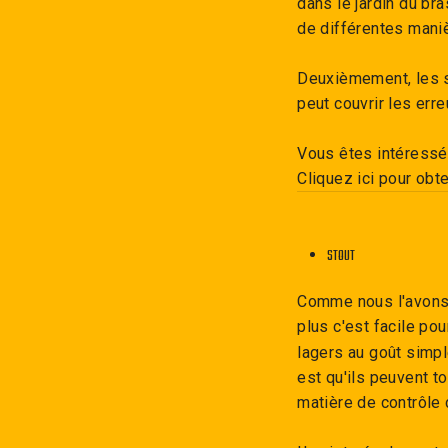
dans le jardin du br
de différentes mani
Deuxièmement, les sa
peut couvrir les err
Vous êtes intéressé
Cliquez ici pour obt
STOUT
Comme nous l'avons d
plus c'est facile po
lagers au goût simpl
est qu'ils peuvent t
matière de contrôle 