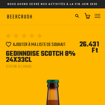
Passer
NOUS AVONS CESSÉ NOS ACTIVITÉS À LA FIN JUIN 2025
au
contenu
RECHERCHER
NA
26.431
AJOUTER À MA LISTE DE SOUHAIT
Ft
Pri
GEDINNOISE SCOTCH 8%
régu
24X33CL
STATION 16 | BRUNE