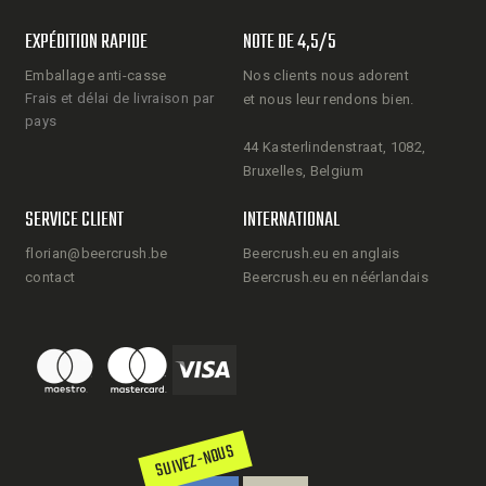
EXPÉDITION RAPIDE
NOTE DE 4,5/5
Emballage anti-casse
Nos clients nous adorent
Frais et délai de livraison par
et nous leur rendons bien.
pays
44 Kasterlindenstraat, 1082,
Bruxelles, Belgium
SERVICE CLIENT
INTERNATIONAL
florian@beercrush.be
Beercrush.eu en anglais
contact
Beercrush.eu en néérlandais
SUIVEZ-NOUS