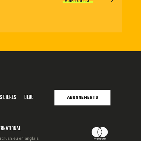
VOIR TOUTES
S BIÈRES
BLOG
ABONNEMENTS
ERNATIONAL
rcrush.eu en anglais