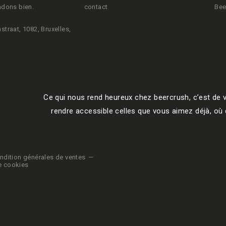
ndons bien.
contact
Bee
straat, 1082, Bruxelles,
Ce qui nous rend heureux chez beercrush, c’est de v
rendre accessible celles que vous aimez déjà, où q
ndition générales de ventes
e cookies