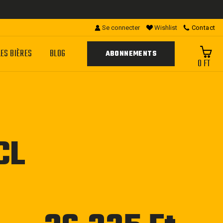
Se connecter
Wishlist
Contact
LES BIÈRES
BLOG
ABONNEMENTS
0 FT
CL
Prix