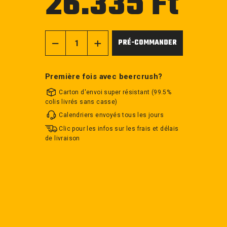
26.335 Ft
régulier
PRÉ-COMMANDER
−
+
Première fois avec beercrush?
Carton d'envoi super résistant (99.5%
colis livrés sans casse)
Calendriers envoyés tous les jours
Clic pour les infos sur les frais et délais
de livraison