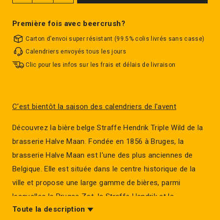
Première fois avec beercrush?
Carton d'envoi super résistant (99.5% colis livrés sans casse)
Calendriers envoyés tous les jours
Clic pour les infos sur les frais et délais de livraison
C'est bientôt la saison des calendriers de l'avent
Découvrez la bière belge Straffe Hendrik Triple Wild de la
brasserie Halve Maan. Fondée en 1856 à Bruges, la
brasserie Halve Maan est l'une des plus anciennes de
Belgique. Elle est située dans le centre historique de la
ville et propose une large gamme de bières, parmi
lesquelles la Brugse Zot, la Straffe Hendrik et la
Toute la description
Flandrien. Liste des bières les plus connues: Brugse Zot,