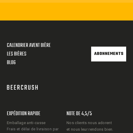
CALENDRIER AVENT BIÈRE
LES BIÈRES
ABONNEMENTS
BLOG
EXPÉDITION RAPIDE
NOTE DE 4,5/5
Emballage anti-casse
Nos clients nous adorent
Frais et délai de livraison par
et nous leur rendons bien.