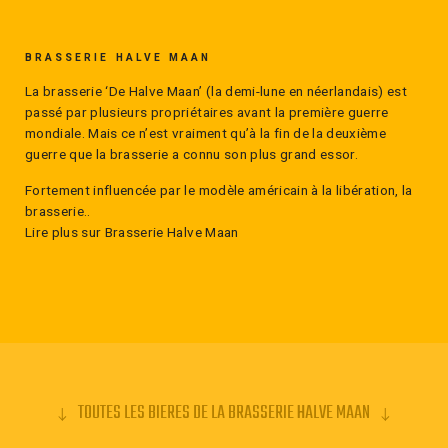
Straffe Hendrik, Flandrien. La Straffe Hendrik Triple Wild
est une bière de style Brett, brassée avec des levures
BRASSERIE HALVE MAAN
sauvages. Elle offre des notes fruitées et épicées, ainsi
qu'une amertume prononcée.
La brasserie ‘De Halve Maan’ (la demi-lune en néerlandais) est
passé par plusieurs propriétaires avant la première guerre
mondiale. Mais ce n’est vraiment qu’à la fin de la deuxième
guerre que la brasserie a connu son plus grand essor.
Fortement influencée par le modèle américain à la libération, la
brasserie..
Lire plus sur Brasserie Halve Maan
TOUTES LES BIERES DE LA BRASSERIE HALVE MAAN