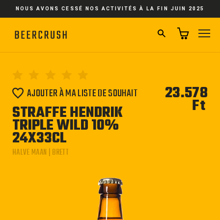
Passer
NOUS AVONS CESSÉ NOS ACTIVITÉS À LA FIN JUIN 2025
au
contenu
RECHERCHER
NA
23.578
AJOUTER À MA LISTE DE SOUHAIT
Ft
Pri
STRAFFE HENDRIK
régu
TRIPLE WILD 10%
24X33CL
HALVE MAAN | BRETT