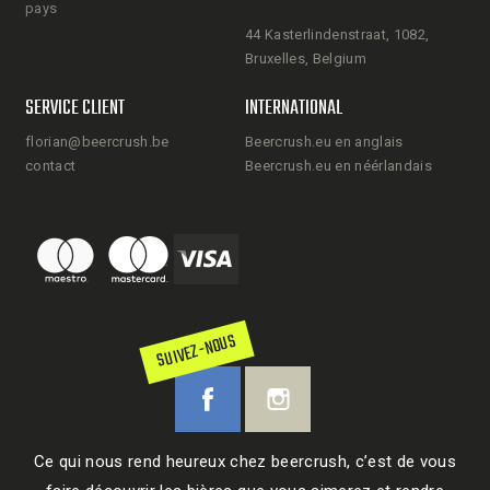
pays
44 Kasterlindenstraat, 1082,
Bruxelles, Belgium
SERVICE CLIENT
INTERNATIONAL
florian@beercrush.be
Beercrush.eu en anglais
contact
Beercrush.eu en néérlandais
SUIVEZ-NOUS
Ce qui nous rend heureux chez beercrush, c’est de vous