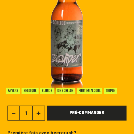
ANVERS
BELGIQUE
BLONDE
DE SCHELDE
FORT EN ALCOOL
TRIPLE
PRÉ-COMMANDER
−
+
Première fois avec beercrush?