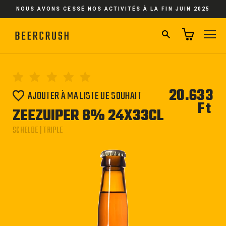
Passer
NOUS AVONS CESSÉ NOS ACTIVITÉS À LA FIN JUIN 2025
au
contenu
RECHERCHER
NA
20.633
AJOUTER À MA LISTE DE SOUHAIT
Ft
Pri
ZEEZUIPER 8% 24X33CL
régu
SCHELDE | TRIPLE