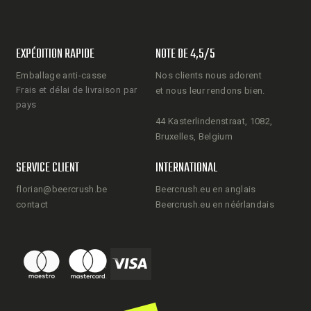
EXPÉDITION RAPIDE
NOTE DE 4,5/5
Emballage anti-casse
Nos clients nous adorent
Frais et délai de livraison par
et nous leur rendons bien.
pays
44 Kasterlindenstraat, 1082,
Bruxelles, Belgium
SERVICE CLIENT
INTERNATIONAL
florian@beercrush.be
Beercrush.eu en anglais
contact
Beercrush.eu en néérlandais