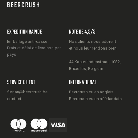
EXPÉDITION RAPIDE
NOTE DE 4,5/5
Emballage anti-casse
Nos clients nous adorent
Frais et délai de livraison par
et nous leur rendons bien.
pays
44 Kasterlindenstraat, 1082,
Bruxelles, Belgium
SERVICE CLIENT
INTERNATIONAL
florian@beercrush.be
Beercrush.eu en anglais
contact
Beercrush.eu en néérlandais