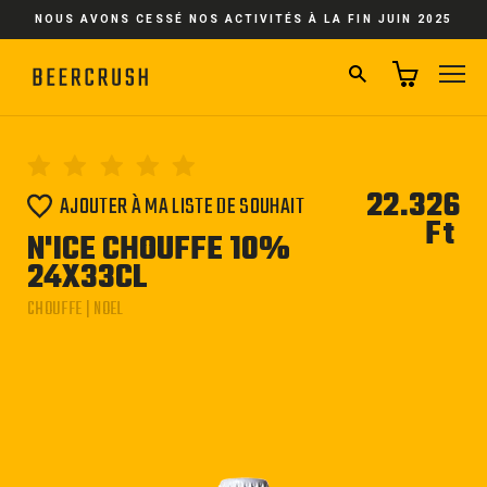
Passer
NOUS AVONS CESSÉ NOS ACTIVITÉS À LA FIN JUIN 2025
au
contenu
RECHERCHER
NA
22.326
AJOUTER À MA LISTE DE SOUHAIT
Ft
Pri
N'ICE CHOUFFE 10%
régu
24X33CL
CHOUFFE | NOEL