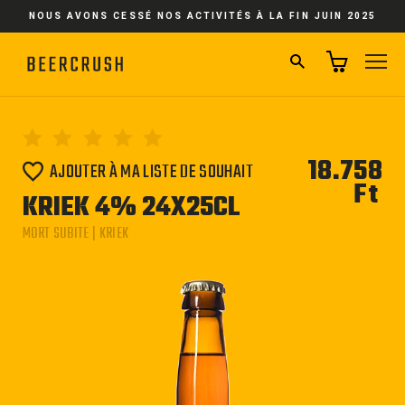
Passer
NOUS AVONS CESSÉ NOS ACTIVITÉS À LA FIN JUIN 2025
au
contenu
RECHERCHER
NA
18.758
AJOUTER À MA LISTE DE SOUHAIT
Ft
Pri
KRIEK 4% 24X25CL
régu
MORT SUBITE | KRIEK