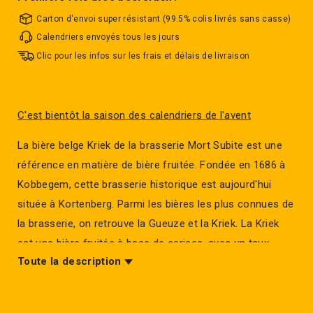
Carton d'envoi super résistant (99.5% colis livrés sans casse)
Calendriers envoyés tous les jours
Clic pour les infos sur les frais et délais de livraison
C'est bientôt la saison des calendriers de l'avent
La bière belge Kriek de la brasserie Mort Subite est une
référence en matière de bière fruitée. Fondée en 1686 à
Kobbegem, cette brasserie historique est aujourd'hui
située à Kortenberg. Parmi les bières les plus connues de
la brasserie, on retrouve la Gueuze et la Kriek. La Kriek
est une bière fruitée à base de cerises, avec un taux
Toute la description
d'alcool de 4.0%. Découvrez la Kriek de Mort Subite, une
bière belge incontournable.