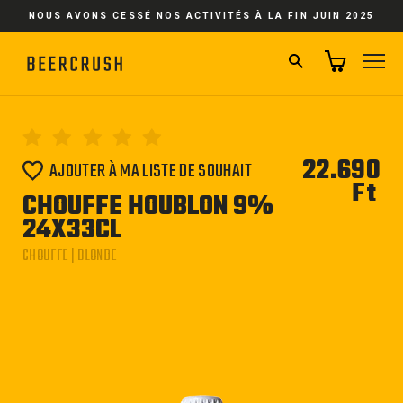
Passer
NOUS AVONS CESSÉ NOS ACTIVITÉS À LA FIN JUIN 2025
au
contenu
RECHERCHER
NA
22.690
AJOUTER À MA LISTE DE SOUHAIT
Ft
Pri
CHOUFFE HOUBLON 9%
régu
24X33CL
CHOUFFE | BLONDE