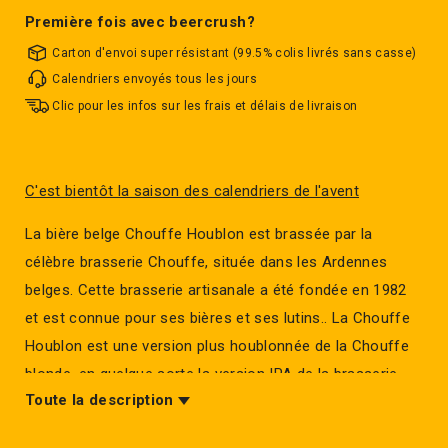
Première fois avec beercrush?
Carton d'envoi super résistant (99.5% colis livrés sans casse)
Calendriers envoyés tous les jours
Clic pour les infos sur les frais et délais de livraison
C'est bientôt la saison des calendriers de l'avent
La bière belge Chouffe Houblon est brassée par la
célèbre brasserie Chouffe, située dans les Ardennes
belges. Cette brasserie artisanale a été fondée en 1982
et est connue pour ses bières et ses lutins.. La Chouffe
Houblon est une version plus houblonnée de la Chouffe
blonde, en quelque sorte la version IPA de la brasserie
Toute la description
d'Achouffe.