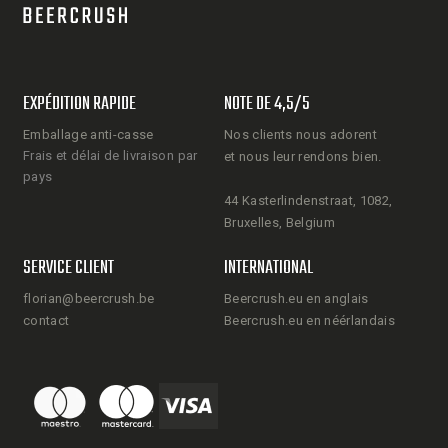
EXPÉDITION RAPIDE
NOTE DE 4,5/5
Emballage anti-casse
Nos clients nous adorent
Frais et délai de livraison par
et nous leur rendons bien.
pays
44 Kasterlindenstraat, 1082,
Bruxelles, Belgium
SERVICE CLIENT
INTERNATIONAL
florian@beercrush.be
Beercrush.eu en anglais
contact
Beercrush.eu en néérlandais