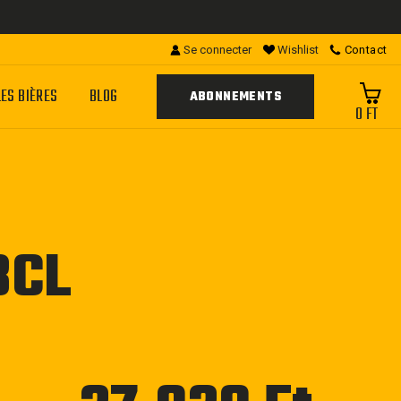
Se connecter
Wishlist
Contact
LES BIÈRES
BLOG
ABONNEMENTS
0 FT
3CL
Prix