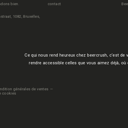
ndons bien.
contact
Bee
straat, 1082, Bruxelles,
Ce qui nous rend heureux chez beercrush, c’est de v
rendre accessible celles que vous aimez déjà, où q
ndition générales de ventes
e cookies