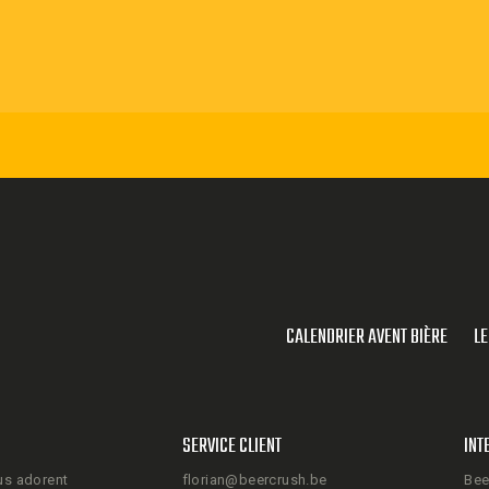
CALENDRIER AVENT BIÈRE
LE
SERVICE CLIENT
INT
us adorent
florian@beercrush.be
Bee