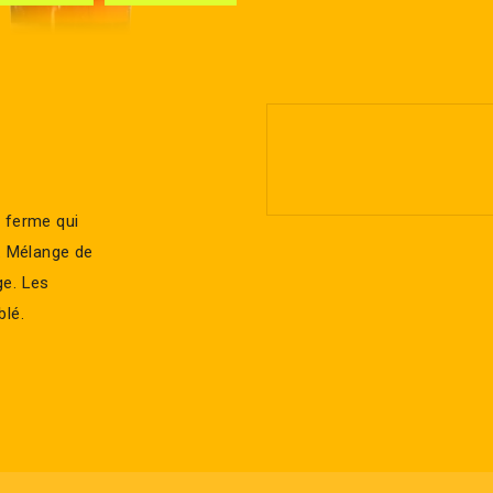
a ferme qui
t. Mélange de
ge. Les
blé.