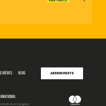
VOIR TOUTES
S BIÈRES
BLOG
ABONNEMENTS
ERNATIONAL
rcrush.eu en anglais