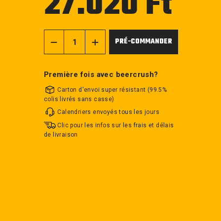
27.020 Ft
régulier
PRÉ-COMMANDER
−
+
Première fois avec beercrush?
Carton d'envoi super résistant (99.5%
colis livrés sans casse)
Calendriers envoyés tous les jours
Clic pour les infos sur les frais et délais
de livraison