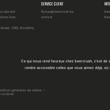
SERVICE CLIENT
INT
us adorent
florian@beercrush.be
Bee
ndons bien.
contact
Bee
straat, 1082, Bruxelles,
Ce qui nous rend heureux chez beercrush, c’est de v
rendre accessible celles que vous aimez déjà, où q
ndition générales de ventes
e cookies