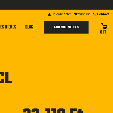
Se connecter
Wishlist
Contact
LES BIÈRES
BLOG
ABONNEMENTS
0 FT
CL
Prix