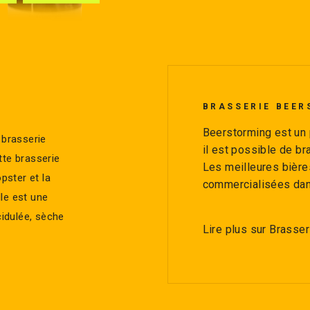
BRASSERIE BEE
Beerstorming est un p
 brasserie
il est possible de br
tte brasserie
Les meilleures bièr
pster et la
commercialisées da
le est une
cidulée, sèche
Lire plus sur Brasse