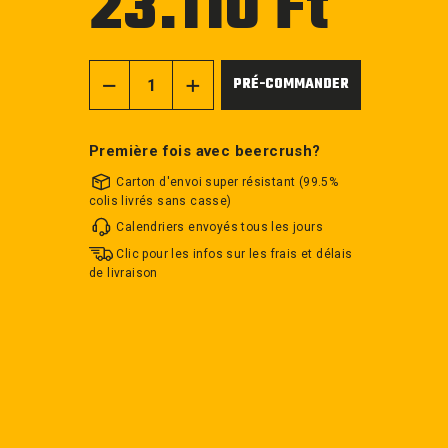
23.110 Ft
régulier
PRÉ-COMMANDER
−
+
Première fois avec beercrush?
Carton d'envoi super résistant (99.5%
colis livrés sans casse)
Calendriers envoyés tous les jours
Clic pour les infos sur les frais et délais
de livraison