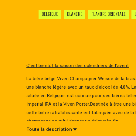
BELGIQUE
BLANCHE
FLANDRE ORIENTALE
C'est bientôt la saison des calendriers de l'avent
La bière belge Viven Champagner Weisse de la brass
une blanche légère avec un taux d'alcool de 4.8%. La
située en Belgique, est connue pour ses bières telle
Imperial IPA et la Viven Porter.Destinée à être une bi
cette bière rafraîchissante est fabriquée avec de la 
champagne pour lui donner un éclat très fin.
Toute la description