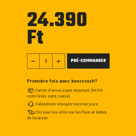
24.390
Ft
Prix
régulier
PRÉ-COMMANDER
−
+
Première fois avec beercrush?
Carton d'envoi super résistant (99.5%
colis livrés sans casse)
Calendriers envoyés tous les jours
Clic pour les infos sur les frais et délais
de livraison