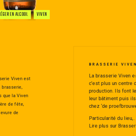
LÉGER EN ALCOOL
VIVEN
BRASSERIE VIVE
La brasserie Viven es
erie Viven est
c’est plus un centre
 brasserie,
production. Ils font 
s que la Viven
leur bâtiment puis ils
ère de fête,
chez ‘de proefbrouwer
levure de
Particularité du lieu,..
Lire plus sur Brasser