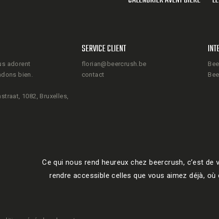
CALENDRIER AVENT BIÈRE
LE
SERVICE CLIENT
INT
us adorent
florian@beercrush.be
Bee
ndons bien.
contact
Bee
straat, 1082, Bruxelles,
Ce qui nous rend heureux chez beercrush, c’est de v
rendre accessible celles que vous aimez déjà, où q