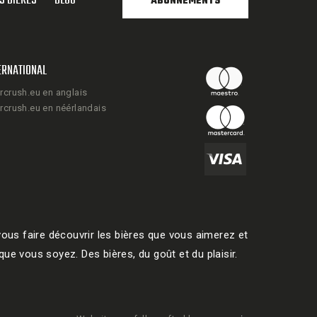
S BIÈRES
BLOG
ABONNEMENTS
ERNATIONAL
rcrush.eu en anglais
rcrush.eu en néérlandais
ous faire découvrir les bières que vous aimerez et
ue vous soyez. Des bières, du goût et du plaisir.