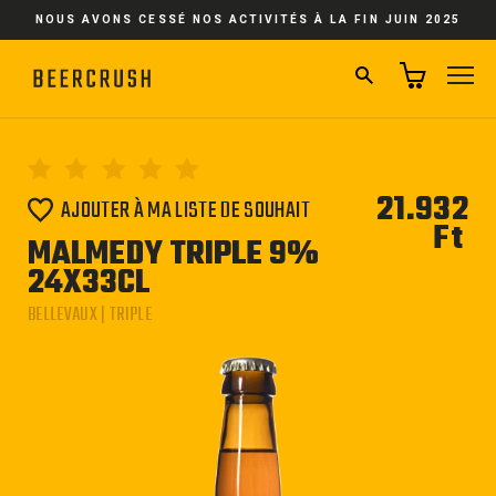
Passer
NOUS AVONS CESSÉ NOS ACTIVITÉS À LA FIN JUIN 2025
au
contenu
RECHERCHER
NA
21.932
AJOUTER À MA LISTE DE SOUHAIT
Ft
Pri
MALMEDY TRIPLE 9%
régu
24X33CL
BELLEVAUX | TRIPLE