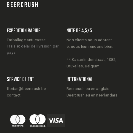
EXPÉDITION RAPIDE
NOTE DE 4,5/5
Emballage anti-casse
Nos clients nous adorent
Frais et délai de livraison par
et nous leur rendons bien.
pays
44 Kasterlindenstraat, 1082,
Bruxelles, Belgium
SERVICE CLIENT
INTERNATIONAL
florian@beercrush.be
Beercrush.eu en anglais
contact
Beercrush.eu en néérlandais