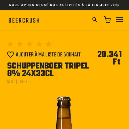
Passer
NOUS AVONS CESSÉ NOS ACTIVITÉS À LA FIN JUIN 2025
au
contenu
RECHERCHER
NA
20.341
AJOUTER À MA LISTE DE SOUHAIT
Ft
Pri
SCHUPPENBOER TRIPEL
régu
8% 24X33CL
NEST | TRIPLE