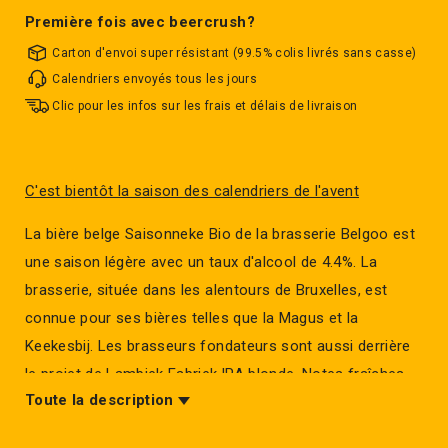
Première fois avec beercrush?
Carton d'envoi super résistant (99.5% colis livrés sans casse)
Calendriers envoyés tous les jours
Clic pour les infos sur les frais et délais de livraison
C'est bientôt la saison des calendriers de l'avent
La bière belge Saisonneke Bio de la brasserie Belgoo est
une saison légère avec un taux d'alcool de 4.4%. La
brasserie, située dans les alentours de Bruxelles, est
connue pour ses bières telles que la Magus et la
Keekesbij. Les brasseurs fondateurs sont aussi derrière
le projet de Lambiek Fabriek.IPA blonde. Notes fraîches
Toute la description
d'houblons avec une agréable amertume en arrière-goût.
Richement houblonnée avec des houblons amerisant