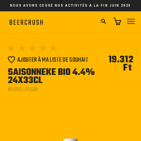
Passer
NOUS AVONS CESSÉ NOS ACTIVITÉS À LA FIN JUIN 2025
au
contenu
RECHERCHER
NA
19.312
AJOUTER À MA LISTE DE SOUHAIT
Ft
Pri
SAISONNEKE BIO 4.4%
régu
24X33CL
BELGOO | SAISON