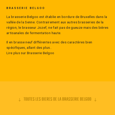
belges et un houblonnage à cru avec du Nelson Sauvin.
BRASSERIE BELGOO
La brasserie Belgoo est établie en bordure de Bruxelles dans la
vallée de la Senne. Contrairement aux autres brasseries de la
région, le brasseur Jozef, ne fait pas de gueuze mais des bières
artisanales de fermentation haute.
Il en brasse neuf différentes avec des caractères bien
spécifiques, allant des plus..
Lire plus sur Brasserie Belgoo
TOUTES LES BIERES DE LA BRASSERIE BELGOO