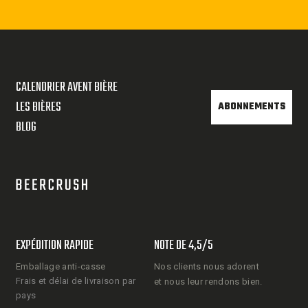
CALENDRIER AVENT BIÈRE
LES BIÈRES
ABONNEMENTS
BLOG
EXPÉDITION RAPIDE
NOTE DE 4,5/5
Emballage anti-casse
Nos clients nous adorent
Frais et délai de livraison par
et nous leur rendons bien.
pays