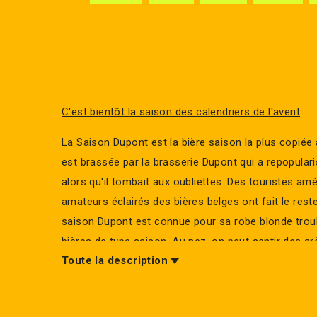
C'est bientôt la saison des calendriers de l'avent
La Saison Dupont est la bière saison la plus copiée
est brassée par la brasserie Dupont qui a repopulari
alors qu'il tombait aux oubliettes. Des touristes amé
amateurs éclairés des bières belges ont fait le reste
saison Dupont est connue pour sa robe blonde trou
bières de type saison. Au nez, on peut sentir des a
Toute la description
parmi les touches herbacées qui rappellent une pr
forêt ou dans les champs. En bouche, elle est rafra
équilibrée avec une pointe d'acidité caractéristique 