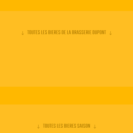
i est brassée
que. Les bières
tre consommées
 mais elles ont
TOUTES LES BIERES DE LA BRASSERIE DUPONT
appréciées
brassées l'hiver
lleurs
tait alors une
cool. Bien que
es-ci tirent
la Saison
TOUTES LES BIERES SAISON