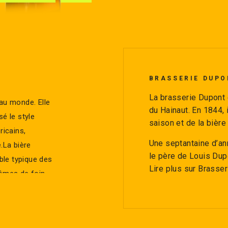
BRASSERIE DUPO
La brasserie Dupont 
 au monde. Elle
du Hainaut. En 1844, i
sé le style
saison et de la bière
ricains,
Une septantaine d’an
.La bière
le père de Louis Dupo
ble typique des
Lire plus sur Brasse
rômes de foin
omenade en
îchissante et
des bières