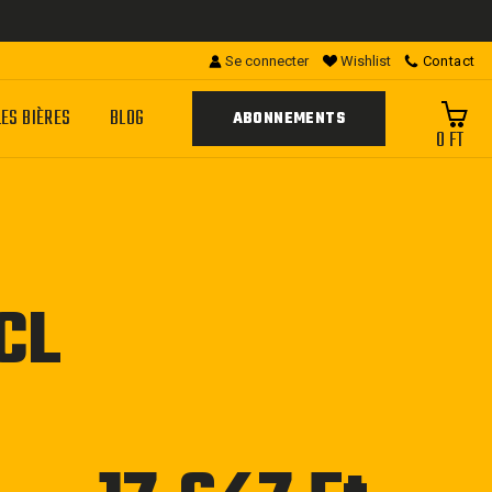
Se connecter
Wishlist
Contact
LES BIÈRES
BLOG
ABONNEMENTS
0 FT
CL
Prix