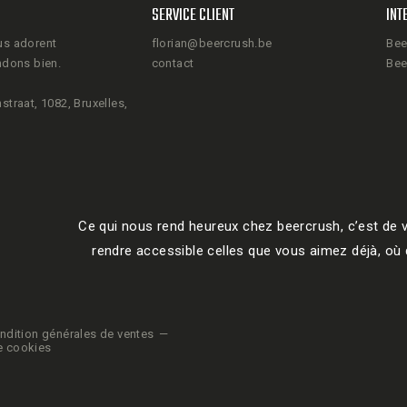
SERVICE CLIENT
INT
us adorent
florian@beercrush.be
Bee
ndons bien.
contact
Bee
straat, 1082, Bruxelles,
Ce qui nous rend heureux chez beercrush, c’est de v
rendre accessible celles que vous aimez déjà, où q
ndition générales de ventes
e cookies