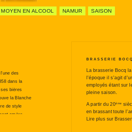
MOYEN EN ALCOOL
NAMUR
SAISON
BRASSERIE BOC
La brasserie Bocq la
 l'une des
l’époque il s’agit d’
858 dans la
employés étant sur l
 ses bières
pleine saison.
rouve la Blanche
A partir du 20
sièc
ème
re de style
en brassant toute l’
ement amère
Lire plus sur Brasse
légère en
saison avec du