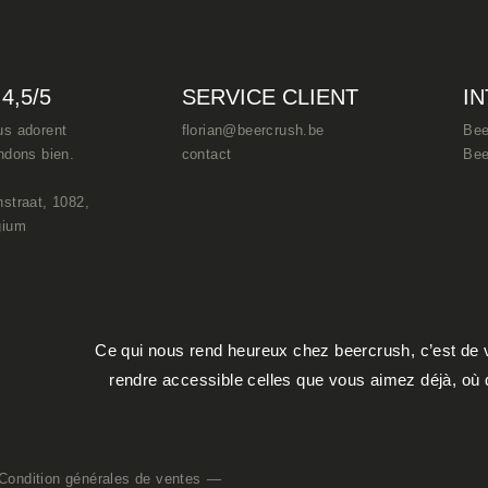
4,5/5
SERVICE CLIENT
I
us adorent
florian@beercrush.be
Bee
endons bien.
contact
Bee
nstraat, 1082,
gium
Ce qui nous rend heureux chez beercrush, c’est de v
rendre accessible celles que vous aimez déjà, où q
Condition générales de ventes