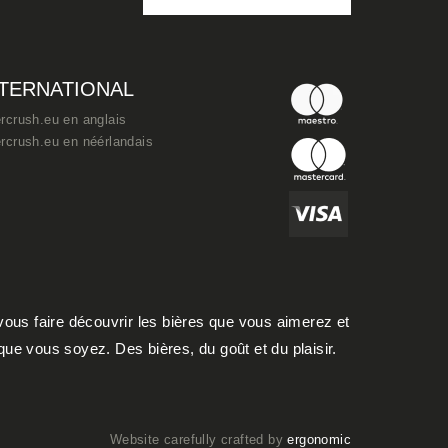
NTERNATIONAL
rcrush.eu en anglais
rcrush.eu en néérlandais
ous faire découvrir les bières que vous aimerez et
ue vous soyez. Des bières, du goût et du plaisir.
Website carefully crafted by
ergonomic