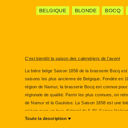
BELGIQUE
BLONDE
BOCQ
C'est bientôt la saison des calendriers de l'avent
La bière belge Saison 1858 de la brasserie Bocq est
saisons les plus ancienne de Belgique. Fondée en 1
région de Namur, la brasserie Bocq est connue pour
régionale de qualité. Parmi les plus connues, on ret
de Namur et la Gauloise. La Saison 1858 est une biè
saison avec un taux d'alcool de 6.4%.Saison légèr
Toute la description
brassée avec du froment et des épices.Non-filtrée, 
bouche mais aussi robuste, cette bière est entre la 