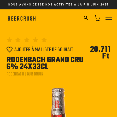
Passer
NOUS AVONS CESSÉ NOS ACTIVITÉS À LA FIN JUIN 2025
au
contenu
RECHERCHER
NA
20.711
AJOUTER À MA LISTE DE SOUHAIT
Ft
Pri
RODENBACH GRAND CRU
régu
6% 24X33CL
RODENBACH | OUD BRUIN