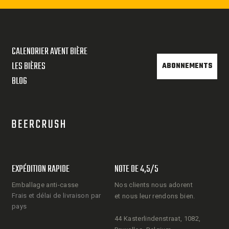
CALENDRIER AVENT BIÈRE
LES BIÈRES
ABONNEMENTS
BLOG
EXPÉDITION RAPIDE
NOTE DE 4,5/5
Emballage anti-casse
Nos clients nous adorent
Frais et délai de livraison par
et nous leur rendons bien.
pays
44 Kasterlindenstraat, 1082,