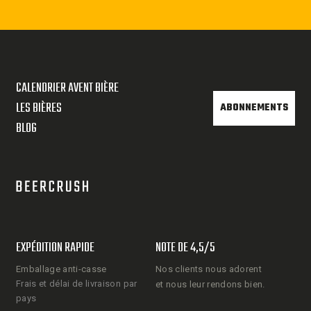
CALENDRIER AVENT BIÈRE
LES BIÈRES
ABONNEMENTS
BLOG
EXPÉDITION RAPIDE
NOTE DE 4,5/5
Emballage anti-casse
Nos clients nous adorent
Frais et délai de livraison par
et nous leur rendons bien.
pays