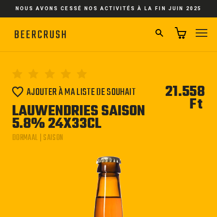
Passer
NOUS AVONS CESSÉ NOS ACTIVITÉS À LA FIN JUIN 2025
au
contenu
RECHERCHER
NA
21.558
AJOUTER À MA LISTE DE SOUHAIT
Ft
Pri
LAUWENDRIES SAISON
régu
5.8% 24X33CL
DORMAAL | SAISON