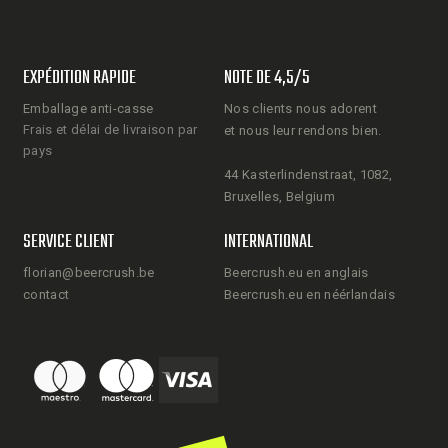
EXPÉDITION RAPIDE
NOTE DE 4,5/5
Emballage anti-casse
Nos clients nous adorent
Frais et délai de livraison par
et nous leur rendons bien.
pays
44 Kasterlindenstraat, 1082,
Bruxelles, Belgium
SERVICE CLIENT
INTERNATIONAL
florian@beercrush.be
Beercrush.eu en anglais
contact
Beercrush.eu en néérlandais