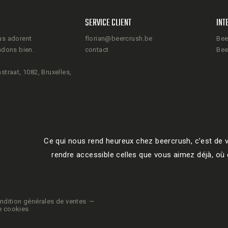
SERVICE CLIENT
INT
us adorent
florian@beercrush.be
Bee
ndons bien.
contact
Bee
straat, 1082, Bruxelles,
Ce qui nous rend heureux chez beercrush, c’est de v
rendre accessible celles que vous aimez déjà, où q
ndition générales de ventes
e cookies