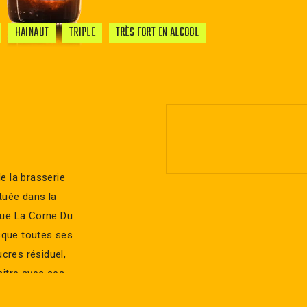
HAINAUT
TRIPLE
TRÈS FORT EN ALCOOL
e la brasserie
tuée dans la
que La Corne Du
esque toutes ses
ucres résiduel,
aitre avec ses