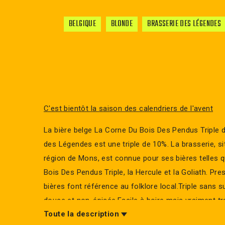
BELGIQUE
BLONDE
BRASSERIE DES LÉGENDES
C'est bientôt la saison des calendriers de l'avent
La bière belge La Corne Du Bois Des Pendus Triple d
des Légendes est une triple de 10%. La brasserie, si
région de Mons, est connue pour ses bières telles 
Bois Des Pendus Triple, la Hercule et la Goliath. Pr
bières font référence au folklore local.Triple sans s
douce et non-épicée.Facile à boire mais vraiment tr
Toute la description
10% d'alcool.