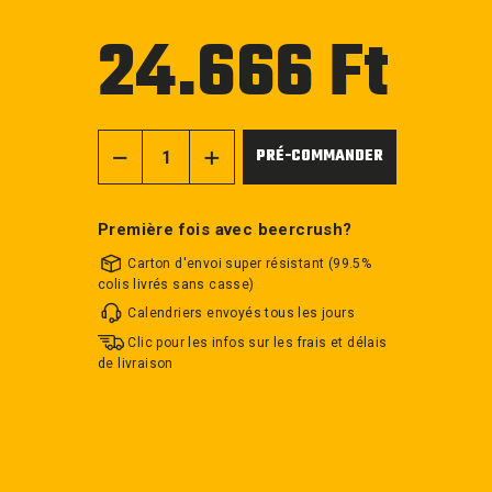
24.666 Ft
Prix
régulier
PRÉ-COMMANDER
−
+
Première fois avec beercrush?
Carton d'envoi super résistant (99.5%
colis livrés sans casse)
Calendriers envoyés tous les jours
Clic pour les infos sur les frais et délais
de livraison