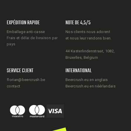
EXPÉDITION RAPIDE
NOTE DE 4,5/5
Emballage anti-casse
Nos clients nous adorent
Frais et délai de livraison par
et nous leur rendons bien.
pays
44 Kasterlindenstraat, 1082,
Bruxelles, Belgium
SERVICE CLIENT
INTERNATIONAL
florian@beercrush.be
Beercrush.eu en anglais
contact
Beercrush.eu en néérlandais