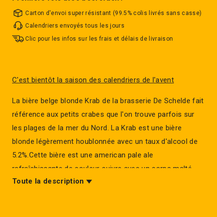
Carton d'envoi super résistant (99.5% colis livrés sans casse)
Calendriers envoyés tous les jours
Clic pour les infos sur les frais et délais de livraison
C'est bientôt la saison des calendriers de l'avent
La bière belge blonde Krab de la brasserie De Schelde fait
référence aux petits crabes que l'on trouve parfois sur
les plages de la mer du Nord. La Krab est une bière
blonde légèrement houblonnée avec un taux d'alcool de
5.2%.Cette bière est une american pale ale
rafraîchissante de couleur cuivre avec un corps malté,
Toute la description
une saveur vive et croquante et un arrière-goût fruité.