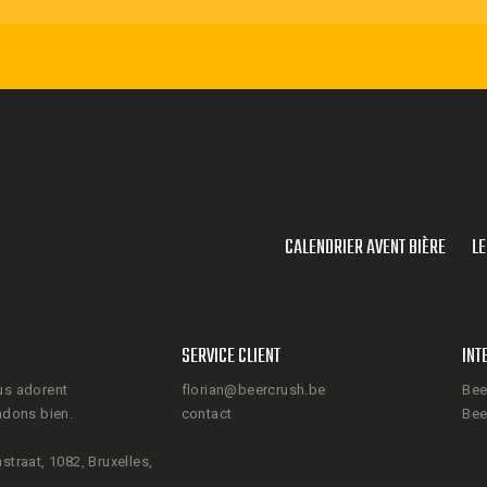
CALENDRIER AVENT BIÈRE
LE
SERVICE CLIENT
INT
us adorent
florian@beercrush.be
Bee
ndons bien.
contact
Bee
straat, 1082, Bruxelles,