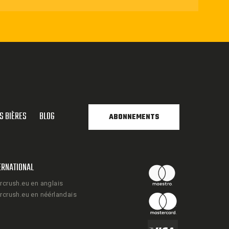
S BIÈRES
BLOG
ABONNEMENTS
ERNATIONAL
rcrush.eu en anglais
rcrush.eu en néérlandais