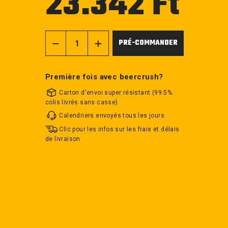
23.342 Ft
régulier
PRÉ-COMMANDER
−
+
Première fois avec beercrush?
Carton d'envoi super résistant (99.5%
colis livrés sans casse)
Calendriers envoyés tous les jours
Clic pour les infos sur les frais et délais
de livraison