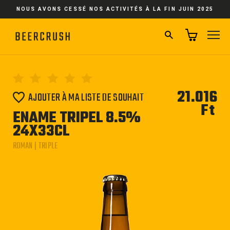
Passer
NOUS AVONS CESSÉ NOS ACTIVITÉS À LA FIN JUIN 2025
au
contenu
RECHERCHER
NA
21.016
AJOUTER À MA LISTE DE SOUHAIT
Ft
Pri
ENAME TRIPEL 8.5%
régu
24X33CL
ROMAN | TRIPLE