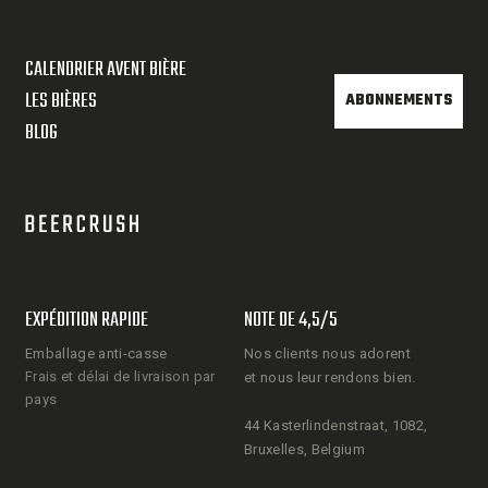
CALENDRIER AVENT BIÈRE
LES BIÈRES
ABONNEMENTS
BLOG
EXPÉDITION RAPIDE
NOTE DE 4,5/5
Emballage anti-casse
Nos clients nous adorent
Frais et délai de livraison par
et nous leur rendons bien.
pays
44 Kasterlindenstraat, 1082,
Bruxelles, Belgium