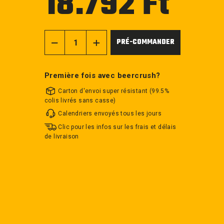
18.792 Ft
régulier
PRÉ-COMMANDER
−
+
Première fois avec beercrush?
Carton d'envoi super résistant (99.5%
colis livrés sans casse)
Calendriers envoyés tous les jours
Clic pour les infos sur les frais et délais
de livraison