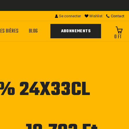
Se connecter
Wishlist
Contact
LES BIÈRES
BLOG
ABONNEMENTS
0 FT
8% 24X33CL
Prix