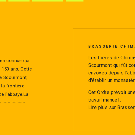
BRASSERIE CHIM
Les bières de Chimay
bien connue qui
Scourmont qui fût co
e 150 ans. Cette
envoyés depuis l'abb
de Scourmont,
d'établir un monastèr
la frontière
Cet Ordre prévoit une
de l'abbaye.La
travail manuel..
e une saveur
Lire plus sur Brasse
mertume légère
quelques
comme peuvent