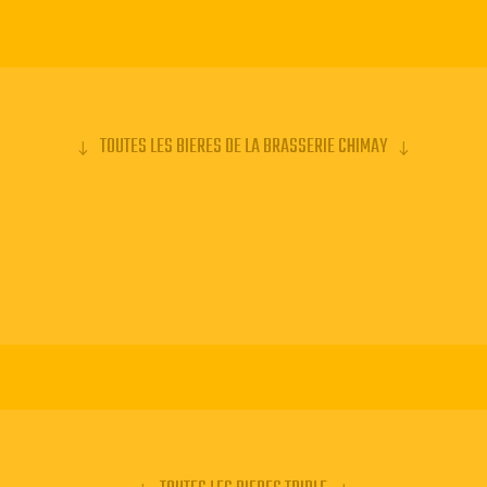
elle également
 car les
sables à la
t bleues. La
en 1986 pour
TOUTES LES BIERES DE LA BRASSERIE CHIMAY
st resté dans
st le produit du