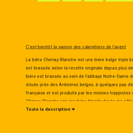
C'est bientôt la saison des calendriers de l'avent
La bière Chimay Blanche est une bière belge triple 
est brassée selon la recette originale depuis plus d
bière est brassée au sein de l'abbaye Notre-Dame 
située près des Ardennes belges, à quelques pas de 
française et est produite par les moines trappistes 
Chimay Blanche est une bière blonde dorée qui offr
Toute la description
fruitée et équilibrée. Les houblons apportent une a
mais bien persceptible tandis que la levure amène 
touches épicées à cette bière douce et veloutée 