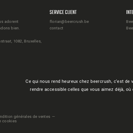
SERVICE CLIENT
INT
us adorent
florian@beercrush.be
Bee
ndons bien.
contact
Bee
straat, 1082, Bruxelles,
Ce qui nous rend heureux chez beercrush, c’est de v
rendre accessible celles que vous aimez déjà, où q
ndition générales de ventes
e cookies