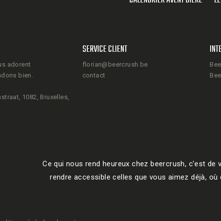
CALENDRIER AVENT BIÈRE
LE
SERVICE CLIENT
INT
us adorent
florian@beercrush.be
Bee
ndons bien.
contact
Bee
straat, 1082, Bruxelles,
Ce qui nous rend heureux chez beercrush, c’est de v
rendre accessible celles que vous aimez déjà, où q