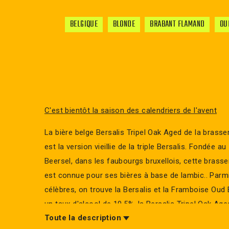
BELGIQUE
BLONDE
BRABANT FLAMAND
OU
C'est bientôt la saison des calendriers de l'avent
La bière belge Bersalis Tripel Oak Aged de la brasse
est la version vieillie de la triple Bersalis. Fondée a
Beersel, dans les faubourgs bruxellois, cette brasse
est connue pour ses bières à base de lambic.. Parmi
célèbres, on trouve la Bersalis et la Framboise Oud
un taux d'alcool de 10,5%, la Bersalis Tripel Oak Age
Toute la description
forte et savoureuse.Sour sauvage, fermentation se