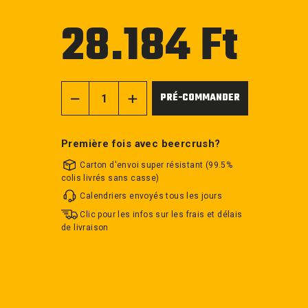
28.184 Ft
Prix
régulier
PRÉ-COMMANDER
−
+
Première fois avec beercrush?
Carton d'envoi super résistant (99.5%
colis livrés sans casse)
Calendriers envoyés tous les jours
Clic pour les infos sur les frais et délais
de livraison