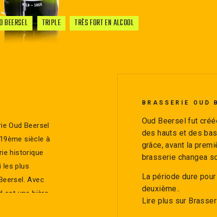
D BEERSEL
TRIPLE
TRÈS FORT EN ALCOOL
BRASSERIE OUD 
Oud Beersel fut créé
rie Oud Beersel
des hauts et des bas
u 19ème siècle à
grâce, avant la prem
rie historique
brasserie changea s
 les plus
La période dure pour
 Beersel. Avec
deuxième..
d est une bière
Lire plus sur Brasse
condaire