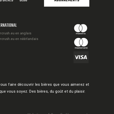
S BIÈRES
BLOG
ABONNEMENTS
ERNATIONAL
rcrush.eu en anglais
rcrush.eu en néérlandais
ous faire découvrir les bières que vous aimerez et
ue vous soyez. Des bières, du goût et du plaisir.