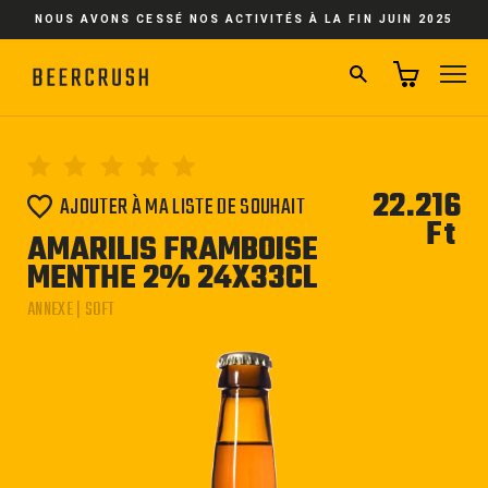
Passer
NOUS AVONS CESSÉ NOS ACTIVITÉS À LA FIN JUIN 2025
au
contenu
RECHERCHER
NA
22.216
AJOUTER À MA LISTE DE SOUHAIT
Ft
Pri
AMARILIS FRAMBOISE
régu
MENTHE 2% 24X33CL
ANNEXE | SOFT