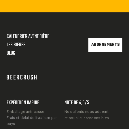
CALENDRIER AVENT BIÈRE
LES BIÈRES
ABONNEMENTS
BLOG
EXPÉDITION RAPIDE
NOTE DE 4,5/5
Emballage anti-casse
Nos clients nous adorent
Frais et délai de livraison par
et nous leur rendons bien.
pays