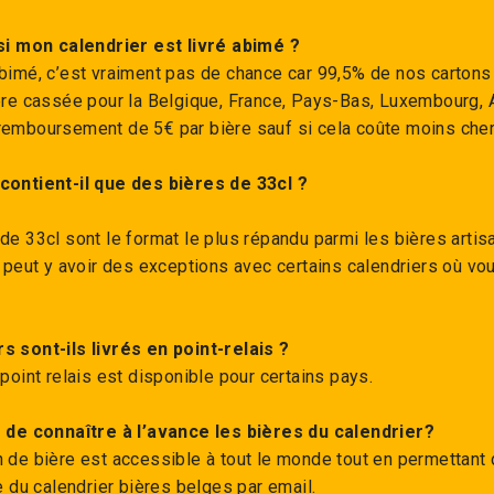
 si mon calendrier est livré abimé ?
abimé, c’est vraiment pas de chance car 99,5% de nos cartons 
ière cassée pour la Belgique, France, Pays-Bas, Luxembourg, 
remboursement de 5€ par bière sauf si cela coûte moins cher d
contient-il que des bières de 33cl ?
de 33cl sont le format le plus répandu parmi les bières artis
l peut y avoir des exceptions avec certains calendriers où v
s sont-ils livrés en point-relais ?
 point relais est disponible pour certains pays.
e de connaître à l’avance les bières du calendrier?
n de bière est accessible à tout le monde tout en permettant 
te du calendrier bières belges par email.