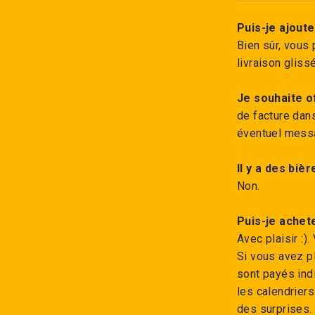
Puis-je ajout
Bien sûr, vous
livraison gliss
Je souhaite of
de facture dans
éventuel mess
Il y a des biè
Non.
Puis-je achet
Avec plaisir :
Si vous avez pl
sont payés ind
les calendrier
des surprises.