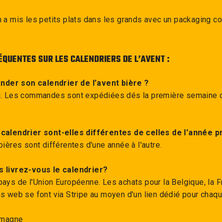
 a mis les petits plats dans les grands avec un packaging col
ÉQUENTES SUR LES CALENDRIERS DE L’AVENT :
Possible de commander plusieurs
er son calendrier de l’avent bière ?
calendriers par commande pour la même
i. Les commandes sont expédiées dés la première semaine d
adresse
Pas de souci pour ajouter un message
personnalisé pour le destinataire du
calendrier
 calendrier sont-elles différentes de celles de l’année 
bières sont différentes d'une année à l'autre.
Facture sur demande
Les cartons sont ultra résistants, pas
s livrez-vous le calendrier?
d’inquiétude à avoir
pays de l'Union Européenne. Les achats pour la Belgique, la F
La sélection de bière est différente de
es web se font via Stripe au moyen d'un lien dédié pour chaq
celle de l’année passée
Le calendrier pèse 16 kilos
lemagne
La livraison est de apd 3.50€ et on livre