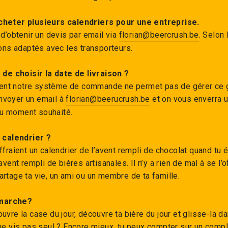
cheter plusieurs calendriers pour une entreprise.
 d’obtenir un devis par email via
florian@beercrush.be
. Selon
sons adaptés avec les transporteurs.
e de choisir la date de livraison ?
nt notre système de commande ne permet pas de gérer ce ge
nvoyer un email à
florian@beerucrush.be
et on vous enverra u
u moment souhaité.
n calendrier ?
ffraient un calendrier de l’avent rempli de chocolat quand tu
avent rempli de bières artisanales. Il n’y a rien de mal à se l’
rtage ta vie, un ami ou un membre de ta famille.
marche?
uvre la case du jour, découvre ta bière du jour et glisse-la dan
ne vis pas seul ? Encore mieux, tu peux compter sur un complic