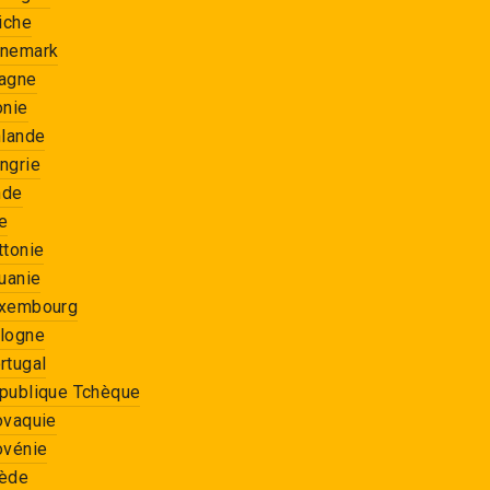
riche
dans toute l'Union Européenne
anemark
pagne
onie
nlande
ngrie
nde
ie
ttonie
tuanie
uxembourg
ologne
rtugal
épublique Tchèque
lovaquie
ovénie
uède