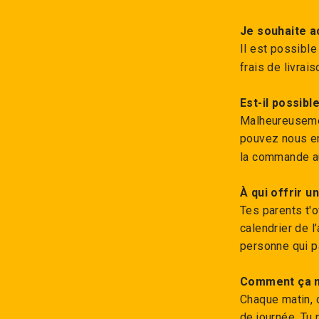
Je souhaite a
Il est possible
frais de livrai
Est-il possibl
Malheureuseme
pouvez nous e
la commande a
À qui offrir u
Tes parents t'o
calendrier de l’
personne qui pa
Comment ça 
Chaque matin, o
de journée. Tu 