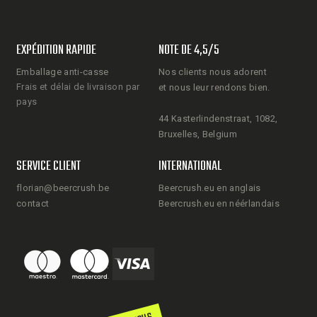
EXPÉDITION RAPIDE
NOTE DE 4,5/5
Emballage anti-casse
Nos clients nous adorent
Frais et délai de livraison par
et nous leur rendons bien.
pays
44 Kasterlindenstraat, 1082,
Bruxelles, Belgium
SERVICE CLIENT
INTERNATIONAL
florian@beercrush.be
Beercrush.eu en anglais
contact
Beercrush.eu en néérlandais