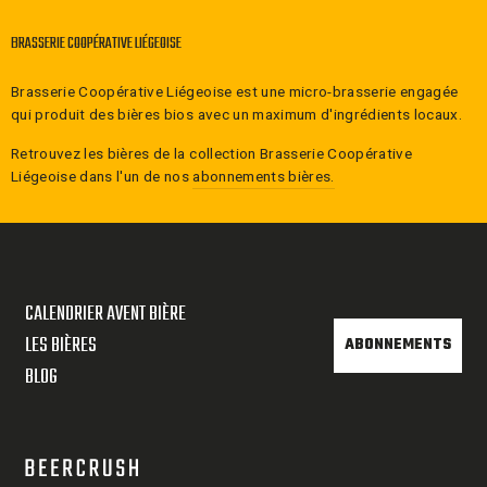
BRASSERIE COOPÉRATIVE LIÉGEOISE
Brasserie Coopérative Liégeoise est une micro-brasserie engagée
qui produit des bières bios avec un maximum d'ingrédients locaux.
Retrouvez les bières de la collection
Brasserie Coopérative
Liégeoise
dans l'un de nos
abonnements bières.
CALENDRIER AVENT BIÈRE
LES BIÈRES
ABONNEMENTS
BLOG