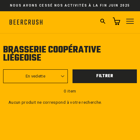
Passer
NOUS AVONS CESSÉ NOS ACTIVITÉS À LA FIN JUIN 2025
au
contenu
RECHERCHER
NA
BRASSERIE COOPÉRATIVE
LIÉGEOISE
APPLIQUER
FILTRER
0 item
Aucun produit ne correspond à votre recherche.