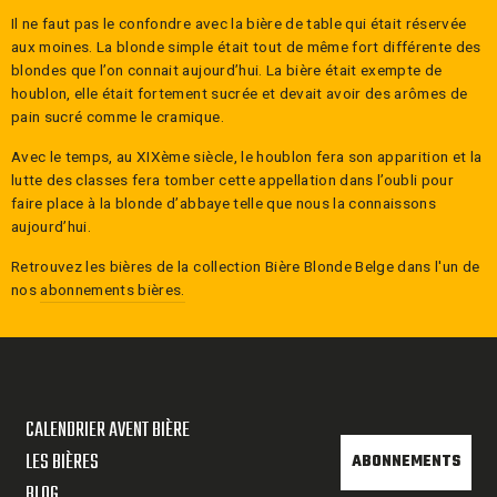
Il ne faut pas le confondre avec la bière de table qui était réservée
aux moines. La blonde simple était tout de même fort différente des
blondes que l’on connait aujourd’hui. La bière était exempte de
houblon, elle était fortement sucrée et devait avoir des arômes de
pain sucré comme le cramique.
Avec le temps, au XIXème siècle, le houblon fera son apparition et la
lutte des classes fera tomber cette appellation dans l’oubli pour
faire place à la blonde d’abbaye telle que nous la connaissons
aujourd’hui.
Retrouvez les bières de la collection
Bière Blonde Belge
dans l'un de
nos
abonnements bières.
CALENDRIER AVENT BIÈRE
LES BIÈRES
ABONNEMENTS
BLOG