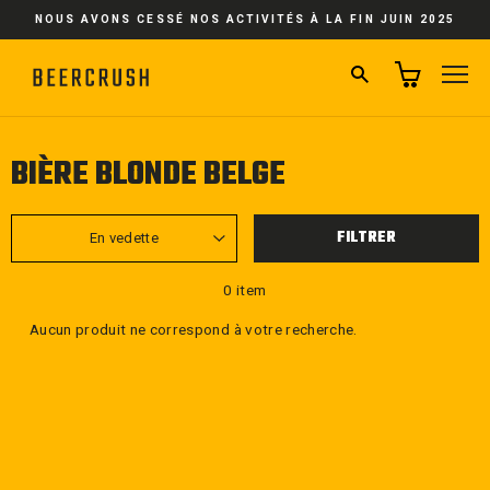
Passer
NOUS AVONS CESSÉ NOS ACTIVITÉS À LA FIN JUIN 2025
au
contenu
RECHERCHER
NA
BIÈRE BLONDE BELGE
APPLIQUER
FILTRER
0 item
Aucun produit ne correspond à votre recherche.