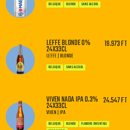
BELGIQUE
BLONDE
SANS ALCOOL
LEFFE BLONDE 0%
19.973 FT
−
+
24X33CL
LEFFE | BLONDE
BELGIQUE
SANS ALCOOL
VIVEN NADA IPA 0.3%
24.547 FT
24X33CL
−
+
VIVEN | IPA
BELGIQUE
BLONDE
FLANDRE ORIENTALE