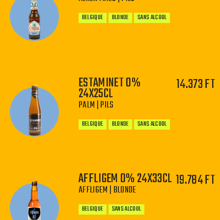
BELGIQUE
BLONDE
SANS ALCOOL
ESTAMINET 0%
14.373 FT
−
+
24X25CL
PALM | PILS
BELGIQUE
BLONDE
SANS ALCOOL
AFFLIGEM 0% 24X33CL
19.784 FT
AFFLIGEM | BLONDE
−
+
BELGIQUE
SANS ALCOOL