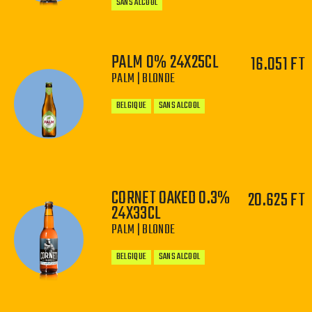
SANS ALCOOL
PALM 0% 24X25CL
16.051 FT
PALM | BLONDE
−
+
BELGIQUE
SANS ALCOOL
CORNET OAKED 0.3%
20.625 FT
−
+
24X33CL
PALM | BLONDE
BELGIQUE
SANS ALCOOL