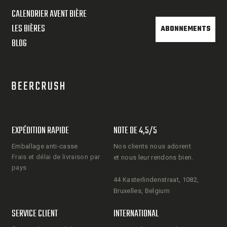
CALENDRIER AVENT BIÈRE
LES BIÈRES
ABONNEMENTS
BLOG
EXPÉDITION RAPIDE
NOTE DE 4,5/5
Emballage anti-casse
Nos clients nous adorent
Frais et délai de livraison par
et nous leur rendons bien.
pays
44 Kasterlindenstraat, 1082,
Bruxelles, Belgium
SERVICE CLIENT
INTERNATIONAL