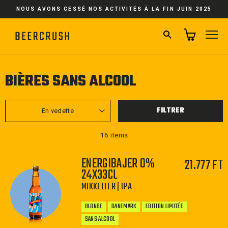
Passer
NOUS AVONS CESSÉ NOS ACTIVITÉS À LA FIN JUIN 2025
au
contenu
RECHERCHER
NA
BIÈRES SANS ALCOOL
APPLIQUER
FILTRER
16 items
ENERGIBAJER 0%
21.777 FT
24X33CL
MIKKELLER | IPA
BLONDE
DANEMARK
EDITION LIMITÉE
SANS ALCOOL