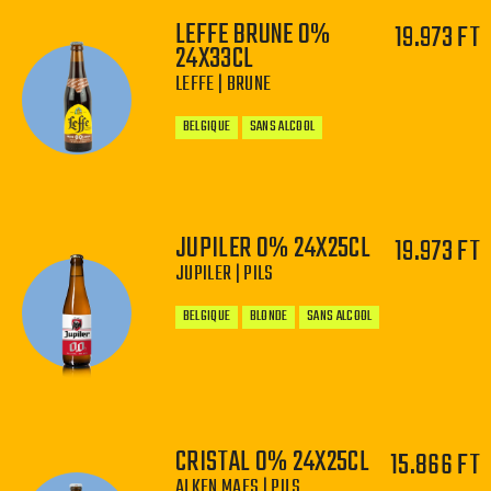
LEFFE BRUNE 0%
19.973 FT
24X33CL
−
+
LEFFE | BRUNE
BELGIQUE
SANS ALCOOL
JUPILER 0% 24X25CL
19.973 FT
JUPILER | PILS
−
+
BELGIQUE
BLONDE
SANS ALCOOL
CRISTAL 0% 24X25CL
15.866 FT
−
+
ALKEN MAES | PILS