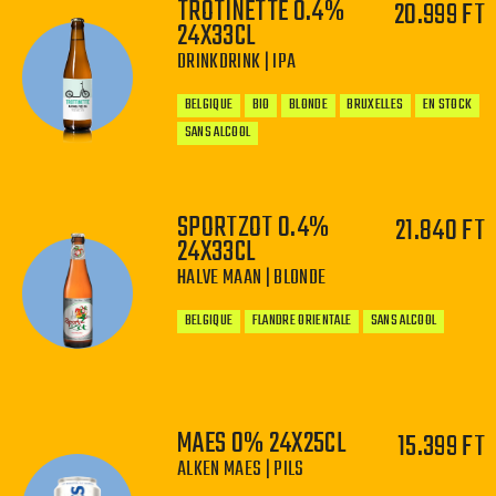
TROTINETTE 0.4%
20.999 FT
−
+
24X33CL
DRINKDRINK | IPA
BELGIQUE
BIO
BLONDE
BRUXELLES
EN STOCK
SANS ALCOOL
SPORTZOT 0.4%
21.840 FT
24X33CL
HALVE MAAN | BLONDE
−
+
BELGIQUE
FLANDRE ORIENTALE
SANS ALCOOL
MAES 0% 24X25CL
15.399 FT
ALKEN MAES | PILS
−
+