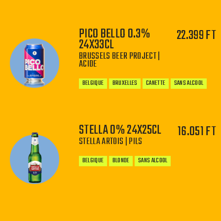
PICO BELLO 0.3%
22.399 FT
24X33CL
BRUSSELS BEER PROJECT |
−
+
ACIDE
BELGIQUE
BRUXELLES
CANETTE
SANS ALCOOL
STELLA 0% 24X25CL
16.051 FT
STELLA ARTOIS | PILS
−
+
BELGIQUE
BLONDE
SANS ALCOOL