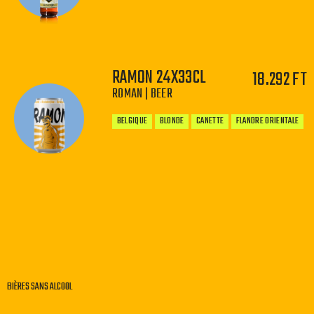
RAMON 24X33CL
18.292 FT
−
+
ROMAN | BEER
BELGIQUE
BLONDE
CANETTE
FLANDRE ORIENTALE
−
+
BIÈRES SANS ALCOOL