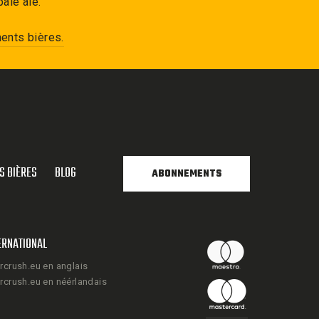
pale ale.
ents bières.
S BIÈRES
BLOG
ABONNEMENTS
ERNATIONAL
rcrush.eu en anglais
rcrush.eu en néérlandais