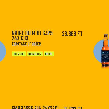
−
+
NOIRE DU MIDI 6.9%
23.388 FT
24X33CL
ERMITAGE | PORTER
BELGIQUE
BRUXELLES
NOIRE
−
+
EMBRASSE 9% 24X33CL