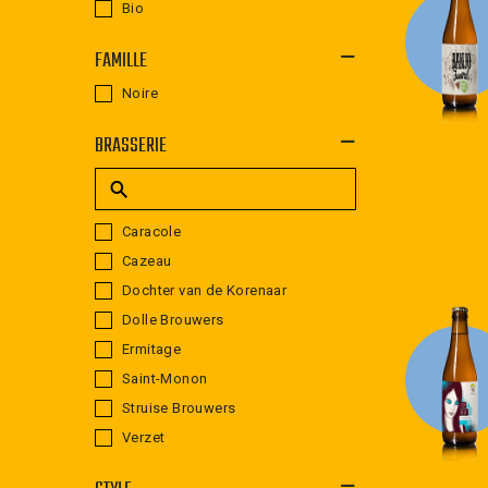
Bio
FAMILLE
Noire
BRASSERIE
Caracole
Cazeau
Dochter van de Korenaar
Dolle Brouwers
Ermitage
Saint-Monon
Struise Brouwers
Verzet