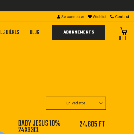
Se connecter
Wishlist
Contact
LES BIÈRES
BLOG
ABONNEMENTS
0 FT
APPLIQUER
BABY JESUS 10%
24.605 FT
24X33CL