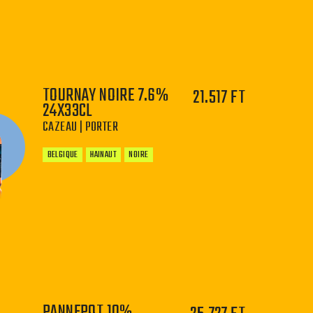
−
+
TOURNAY NOIRE 7.6%
21.517 FT
24X33CL
CAZEAU | PORTER
BELGIQUE
HAINAUT
NOIRE
−
+
PANNEPOT 10%