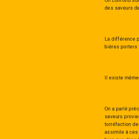
On confond sou
des saveurs de 
La différence p
bières porters 
Il existe même 
On a parlé préc
saveurs provie
torréfaction d
assimile à ces 