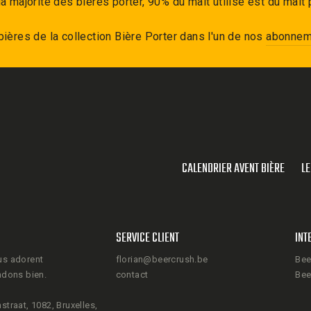
a majorité des bières porter, 90% du malt utilisé est du malt 
bières de la collection
Bière Porter
dans l'un de nos
abonnem
CALENDRIER AVENT BIÈRE
LE
SERVICE CLIENT
INT
us adorent
florian@beercrush.be
Bee
ndons bien.
contact
Bee
straat, 1082, Bruxelles,