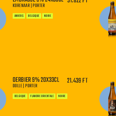
31.622 FT
KORENAAR | PORTER
ANVERS
BELGIQUE
NOIRE
−
+
OERBIER 9% 20X33CL
21.439 FT
DOLLE | PORTER
BELGIQUE
FLANDRE ORIENTALE
NOIRE