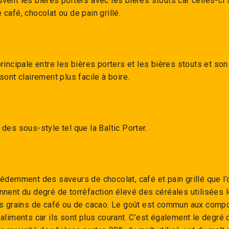
vent les bières porters avec les bières stouts car celles-ci 
café, chocolat ou de pain grillé.
rincipale entre les bières porters et les bières stouts et so
sont clairement plus facile à boire.
des sous-style tel que la Baltic Porter.
édemment des saveurs de chocolat, café et pain grillé que l’
nnent du degré de torréfaction élevé des céréales utilisées l
es grains de café ou de cacao. Le goût est commun aux compo
aliments car ils sont plus courant. C’est également le degré d